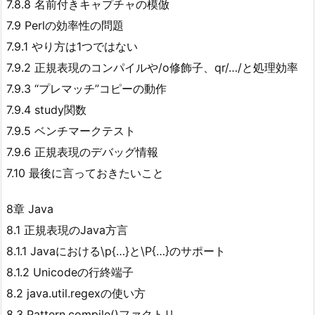
7.8.8 名前付きキャプチャの模倣
7.9 Perlの効率性の問題
7.9.1 やり方は1つではない
7.9.2 正規表現のコンパイルや/o修飾子、qr/…/と処理効率
7.9.3 “プレマッチ”コピーの動作
7.9.4 study関数
7.9.5 ベンチマークテスト
7.9.6 正規表現のデバッグ情報
7.10 最後に言っておきたいこと
8章 Java
8.1 正規表現のJava方言
8.1.1 Javaにおける\p{…}と\P{…}のサポート
8.1.2 Unicodeの行終端子
8.2 java.util.regexの使い方
8.3 Pattern.compile()ファクトリ