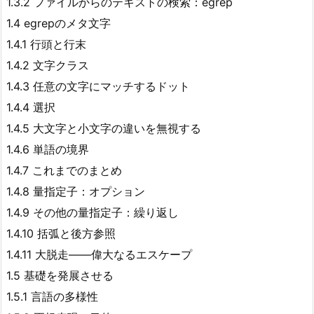
1.3.2 ファイルからのテキストの検索：egrep
1.4 egrepのメタ文字
1.4.1 行頭と行末
1.4.2 文字クラス
1.4.3 任意の文字にマッチするドット
1.4.4 選択
1.4.5 大文字と小文字の違いを無視する
1.4.6 単語の境界
1.4.7 これまでのまとめ
1.4.8 量指定子：オプション
1.4.9 その他の量指定子：繰り返し
1.4.10 括弧と後方参照
1.4.11 大脱走――偉大なるエスケープ
1.5 基礎を発展させる
1.5.1 言語の多様性