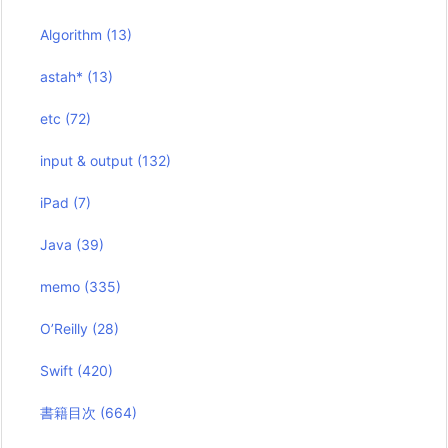
Algorithm
(13)
astah*
(13)
etc
(72)
input & output
(132)
iPad
(7)
Java
(39)
memo
(335)
O’Reilly
(28)
Swift
(420)
書籍目次
(664)