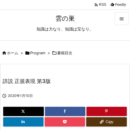

Feedly
RSS
雲の巣

知識は力なり、知識は宝なり。

メニュ

サイド

ホーム
>

Program
>

書籍目次

前へ

詳説 正規表現 第3版
次へ


2020年1月10日
検索
Copy