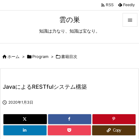

Feedly
RSS
雲の巣

知識は力なり、知識は宝なり。

メニュ

サイド

ホーム
>

Program
>

書籍目次

前へ

JavaによるRESTfulシステム構築
次へ


2020年1月3日
検索
Copy