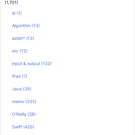
(1,701)
ai
(1)
Algorithm
(13)
astah*
(13)
etc
(72)
input & output
(132)
iPad
(7)
Java
(39)
memo
(335)
O’Reilly
(28)
Swift
(420)