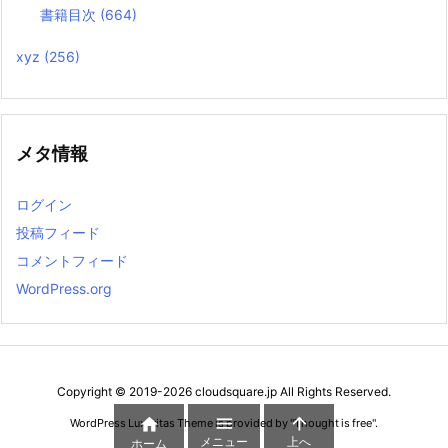
書籍目次
(664)
xyz
(256)
メタ情報
ログイン
投稿フィード
コメントフィード
WordPress.org
Copyright ©
2019
-2026
cloudsquare.jp
All Rights Reserved.



WordPress Luxeritas Theme is provided by "
Thought is free
".
メニュー
上へ
ホーム