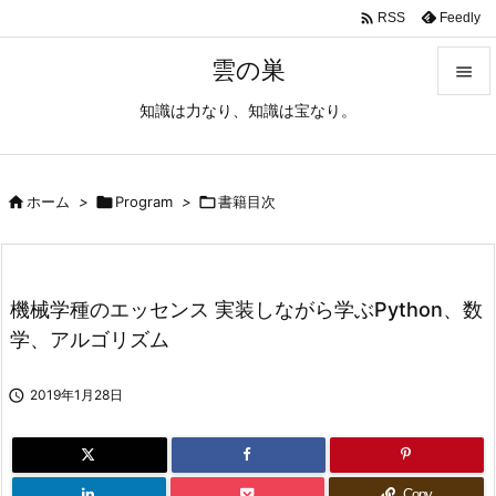

Feedly
RSS
雲の巣

知識は力なり、知識は宝なり。

メニュ

サイド

ホーム
>

Program
>

書籍目次

前へ

機械学種のエッセンス 実装しながら学ぶPython、数
次へ
学、アルゴリズム

検索

2019年1月28日
Copy