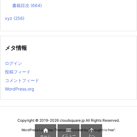
書籍目次
(664)
xyz
(256)
メタ情報
ログイン
投稿フィード
コメントフィード
WordPress.org
Copyright ©
2019
-2026
cloudsquare.jp
All Rights Reserved.



WordPress Luxeritas Theme is provided by "
Thought is free
".
メニュー
上へ
ホーム