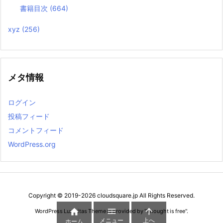
書籍目次
(664)
xyz
(256)
メタ情報
ログイン
投稿フィード
コメントフィード
WordPress.org
Copyright ©
2019
-2026
cloudsquare.jp
All Rights Reserved.



WordPress Luxeritas Theme is provided by "
Thought is free
".
メニュー
上へ
ホーム