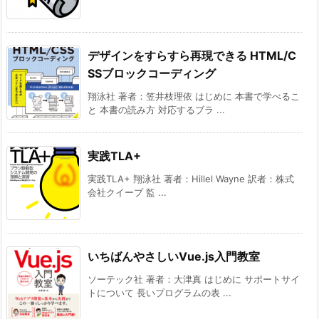
デザインをすらすら再現できる HTML/C
SSブロックコーディング
翔泳社 著者：笠井枝理依 はじめに 本書で学べるこ
と 本書の読み方 対応するブラ ...
実践TLA+
実践TLA+ 翔泳社 著者：Hillel Wayne 訳者：株式
会社クイープ 監 ...
いちばんやさしいVue.js入門教室
ソーテック社 著者：大津真 はじめに サポートサイ
トについて 長いプログラムの表 ...