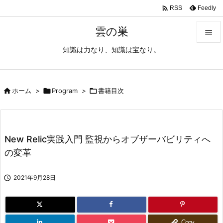

Feedly
RSS
雲の巣

知識は力なり、知識は宝なり。

メニュ

サイド

ホーム
>

Program
>

書籍目次

前へ

New Relic実践入門 監視からオブザーバビリティへ
次へ
の変革

検索

2021年9月28日
Copy