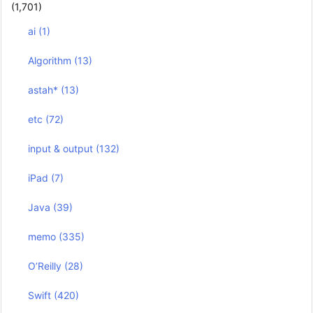
(1,701)
ai
(1)
Algorithm
(13)
astah*
(13)
etc
(72)
input & output
(132)
iPad
(7)
Java
(39)
memo
(335)
O’Reilly
(28)
Swift
(420)