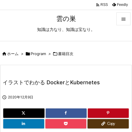

Feedly
RSS
雲の巣

知識は力なり、知識は宝なり。

メニュ

サイド

ホーム
>

Program
>

書籍目次

前へ

イラストでわかる DockerとKubernetes
次へ


2020年12月9日
検索
Copy