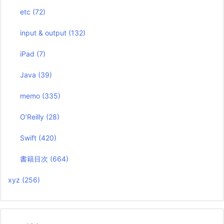
etc
(72)
input & output
(132)
iPad
(7)
Java
(39)
memo
(335)
O’Reilly
(28)
Swift
(420)
書籍目次
(664)
xyz
(256)