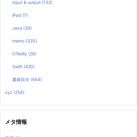
input & output
(132)
iPad
(7)
Java
(39)
memo
(335)
O’Reilly
(28)
Swift
(420)
書籍目次
(664)
xyz
(256)
メタ情報