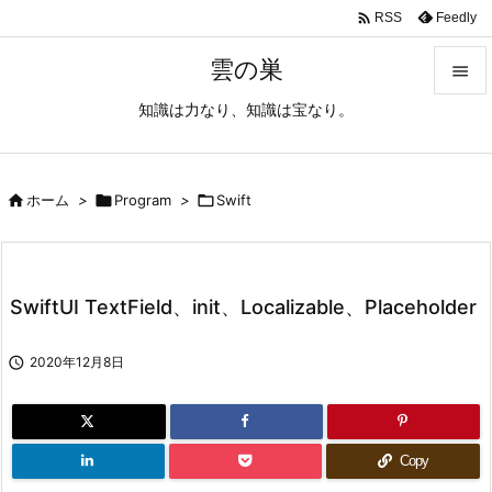

Feedly
RSS
雲の巣

知識は力なり、知識は宝なり。

メニュ

サイド

ホーム
>

Program
>

Swift

前へ

SwiftUI TextField、init、Localizable、Placeholder
次へ


2020年12月8日
検索
Copy