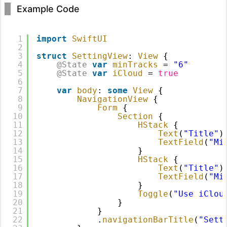
Example Code
1
import
SwiftUI
2
3
struct
SettingView
: 
View
{
4
@State
var
minTracks
= 
"6"
5
@State
var
iCloud
= 
true
6
7
var
body
: 
some
View
{
8
NavigationView
{
9
Form
{
10
Section
{
11
HStack
{
12
Text
(
"Title"
)
13
TextField
(
"Mi
14
}
15
HStack
{
16
Text
(
"Title"
)
17
TextField
(
"Mi
18
}
19
Toggle
(
"Use iClou
20
}
21
}
22
.
navigationBarTitle
(
"Sett