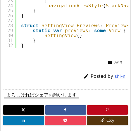
23
}
24
.
navigationViewStyle
(
StackNav
25
}
26
}
27
28
struct
SettingView_Previews
: 
PreviewP
29
static
var
previews
: 
some
View
{
30
SettingView
()
31
}
32
}

Swift

Posted by
shi-n
よろしければシェアお願いします
Copy