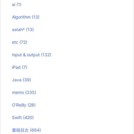
ai
(1)
Algorithm
(13)
astah*
(13)
etc
(72)
input & output
(132)
iPad
(7)
Java
(39)
memo
(335)
O’Reilly
(28)
Swift
(420)
書籍目次
(664)