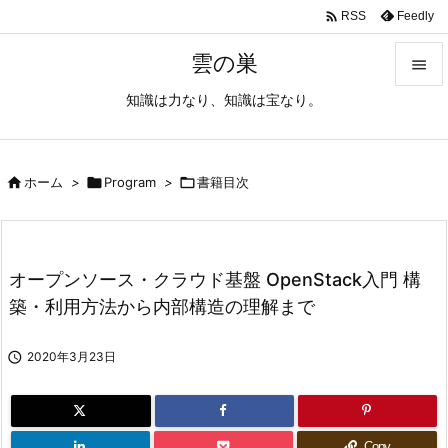

Feedly
RSS
雲の巣

知識は力なり、知識は宝なり。

メニュ

サイド

ホーム
>

Program
>

書籍目次

前へ

オープンソース・クラウド基盤 OpenStack入門 構
次へ
築・利用方法から内部構造の理解まで

検索

2020年3月23日
Copy