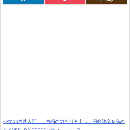
Python実践入門 ── 言語の力を引き出し、開発効率を高め
る (WEB+DB PRESSプラスシリーズ)