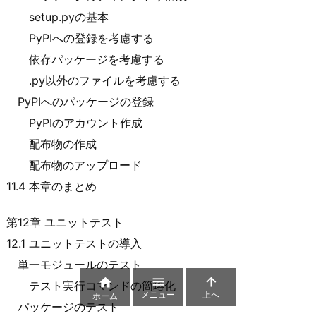
setup.pyの基本
PyPIへの登録を考慮する
依存パッケージを考慮する
.py以外のファイルを考慮する
PyPIへのパッケージの登録
PyPIのアカウント作成
配布物の作成
配布物のアップロード
11.4 本章のまとめ
第12章 ユニットテスト
12.1 ユニットテストの導入
単一モジュールのテスト



テスト実行コマンドの簡略化
メニュー
上へ
ホーム
パッケージのテスト