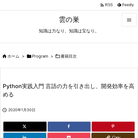

Feedly
RSS
雲の巣

知識は力なり、知識は宝なり。

メニュ

サイド

ホーム
>

Program
>

書籍目次

前へ

Python実践入門 言語の力を引き出し、開発効率を高
次へ
める

検索

2020年1月30日
Copy