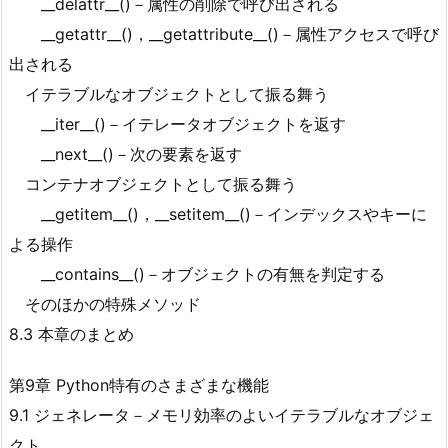
__delattr__()－属性の削除で呼び出される
__getattr__()，__getattribute__()－属性アクセスで呼び
出される
イテラブルなオブジェクトとして振る舞う
__iter__()－イテレータオブジェクトを返す
__next__()－次の要素を返す
コンテナオブジェクトとして振る舞う
__getitem__()，__setitem__()－インデックスやキーに
よる操作
__contains__()－オブジェクトの有無を判定する
そのほかの特殊メソッド
8.3 本章のまとめ
第9章 Python特有のさまざまな機能
9.1 ジェネレータ－メモリ効率のよいイテラブルなオブジェ
クト