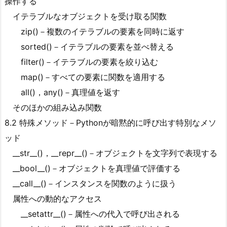
操作する
イテラブルなオブジェクトを受け取る関数
zip()－複数のイテラブルの要素を同時に返す
sorted()－イテラブルの要素を並べ替える
filter()－イテラブルの要素を絞り込む
map()－すべての要素に関数を適用する
all()，any()－真理値を返す
そのほかの組み込み関数
8.2 特殊メソッド－Pythonが暗黙的に呼び出す特別なメソ
ッド
__str__()，__repr__()－オブジェクトを文字列で表現する
__bool__()－オブジェクトを真理値で評価する
__call__()－インスタンスを関数のように扱う
属性への動的なアクセス
__setattr__()－属性への代入で呼び出される