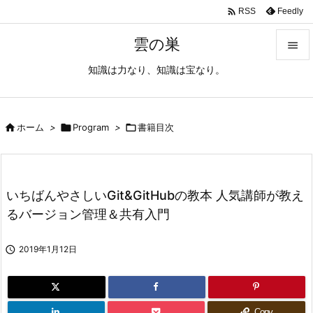

Feedly
RSS
雲の巣

知識は力なり、知識は宝なり。

メニュ

サイド

ホーム
>

Program
>

書籍目次

前へ

いちばんやさしいGit&GitHubの教本 人気講師が教え
次へ
るバージョン管理＆共有入門

検索

2019年1月12日
Copy