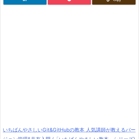
いちばんやさしいGit&GitHubの教本 人気講師が教えるバー
ジョン管理&共有入門 (「いちばんやさしい教本」シリーズ)