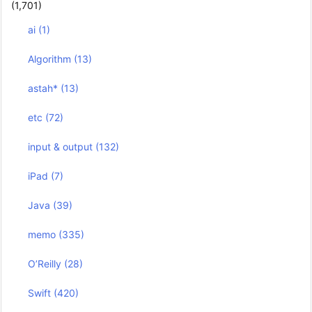
(1,701)
ai
(1)
Algorithm
(13)
astah*
(13)
etc
(72)
input & output
(132)
iPad
(7)
Java
(39)
memo
(335)
O’Reilly
(28)
Swift
(420)