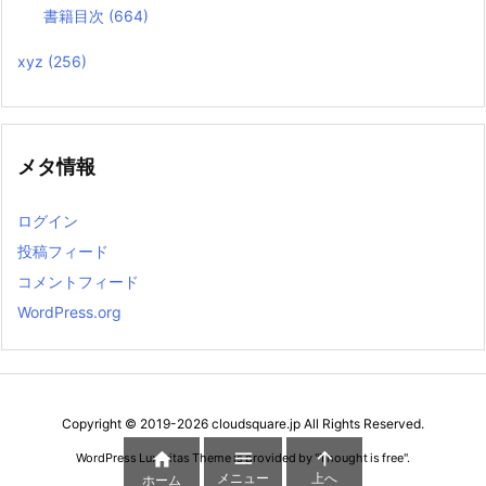
書籍目次
(664)
xyz
(256)
メタ情報
ログイン
投稿フィード
コメントフィード
WordPress.org
Copyright ©
2019
-2026
cloudsquare.jp
All Rights Reserved.



WordPress Luxeritas Theme is provided by "
Thought is free
".
メニュー
上へ
ホーム