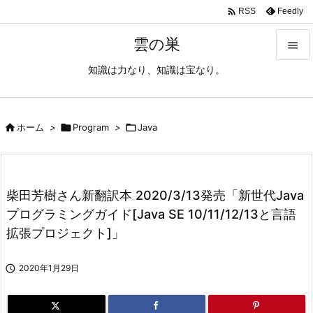

Feedly
RSS
雲の巣

知識は力なり、知識は宝なり。

メニュ

サイド

ホーム
>

Program
>

Java

前へ

柴田芳樹さん新翻訳本 2020/3/13発売「新世代Java
次へ
プログラミングガイド[Java SE 10/11/12/13と言語

拡張プロジェクト]」
検索

2020年1月29日