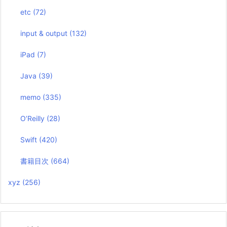
etc
(72)
input & output
(132)
iPad
(7)
Java
(39)
memo
(335)
O’Reilly
(28)
Swift
(420)
書籍目次
(664)
xyz
(256)