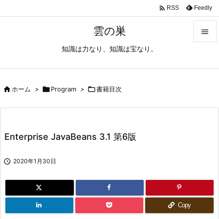

Feedly
RSS
雲の巣

知識は力なり、知識は宝なり。

メニュ

サイド

ホーム
>

Program
>

書籍目次

前へ

Enterprise JavaBeans 3.1 第6版
次へ


2020年1月30日
検索
Copy