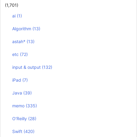
(1,701)
ai
(1)
Algorithm
(13)
astah*
(13)
etc
(72)
input & output
(132)
iPad
(7)
Java
(39)
memo
(335)
O’Reilly
(28)
Swift
(420)