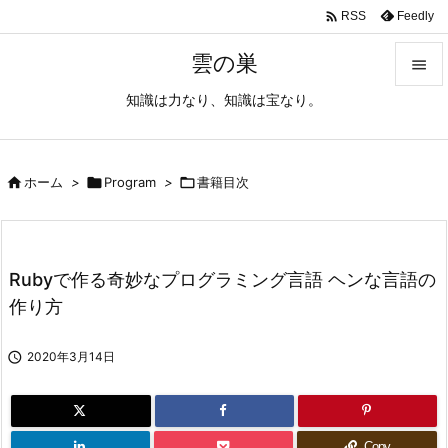

Feedly
RSS
雲の巣

知識は力なり、知識は宝なり。

メニュ

サイド

ホーム
>

Program
>

書籍目次

前へ

Rubyで作る奇妙なプログラミング言語 ヘンな言語の
次へ
作り方

検索

2020年3月14日
Copy