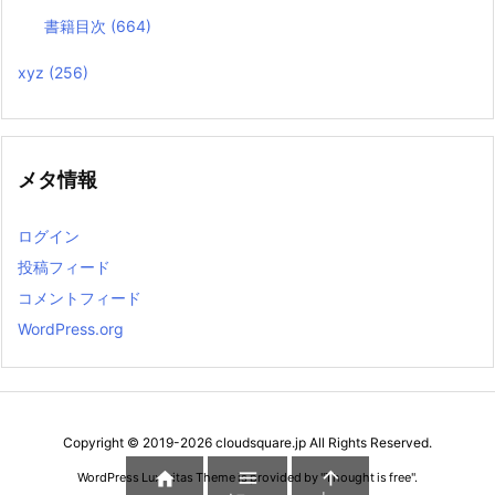
書籍目次
(664)
xyz
(256)
メタ情報
ログイン
投稿フィード
コメントフィード
WordPress.org
Copyright ©
2019
-2026
cloudsquare.jp
All Rights Reserved.



WordPress Luxeritas Theme is provided by "
Thought is free
".