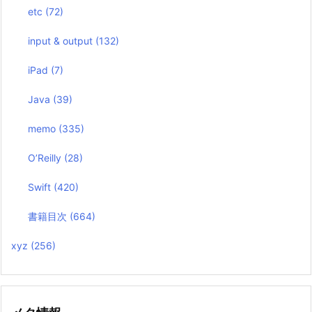
etc
(72)
input & output
(132)
iPad
(7)
Java
(39)
memo
(335)
O’Reilly
(28)
Swift
(420)
書籍目次
(664)
xyz
(256)