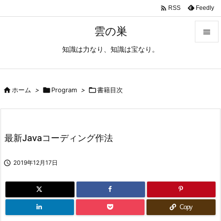

Feedly
RSS
雲の巣

知識は力なり、知識は宝なり。

メニュ

サイド

ホーム
>

Program
>

書籍目次

前へ

最新Javaコーディング作法
次へ


2019年12月17日
検索
Copy