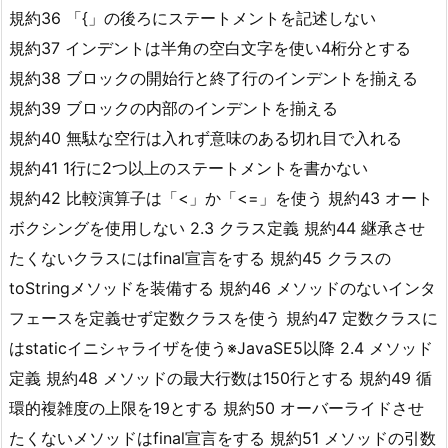
規約36 「{」の後ろにステートメントを記述しない
規約37 インデントは半角の空白文字を使い4桁分とする
規約38 ブロックの開始行と終了行のインデントを揃える
規約39 ブロックの内部のインデントを揃える
規約40 無駄な空行は入れず意味のある切れ目で入れる
規約41 1行に2つ以上のステートメントを書かない
規約42 比較演算子は「<」か「<=」を使う 規約43 オート
ボクシングを使用しない 2.3 クラス定義 規約44 継承させ
たくないクラスにはfinal宣言をする 規約45 クラスの
toStringメソッドを装備する 規約46 メソッドのないインタ
フェースを定義せず定数クラスを使う 規約47 定数クラスに
はstaticイニシャライザを使う※JavaSE5以降 2.4 メソッド
定義 規約48 メソッドの最大行数は150行とする 規約49 循
環的複雑度の上限を19とする 規約50 オーバーライドさせ
たくないメソッドはfinal宣言をする 規約51 メソッドの引数