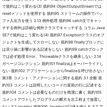
で規約はこう変わる(3) 規約94 ObjectOutputStreamでは
resetメソッドを使用する 規約95 ストリームの操作でバッ
ファ入出力を使う 2.13 例外処理 規約96 catch文でキャッ
チする例外は詳細な例外クラスでキャッチする コラム Java
SE7で規約はこう変わる(4) 規約97 Exceptionクラスのオブ
ジェクトを生成してスローしない 規約98 finallyブロックに
は戻り値に影響がある記述をしない 規約99 catchブロック
では必ず処理 Error、Throwableクラスを継承しない 2.14
ガベージコレクション 規約101 finalizaはオーバーライドし
ない 規約102 アプリケーションからfinalizeを呼び出さない
第3章 コメント・アノテーションに関する規約 3.1 全般 規
約103 コメントは説明したいコードの直前の行に記述する
規約104 コメントは必要なものだけを簡潔に書く 規約105
コメントアウトしたプログラムの断片を次工程まで放置し
ない 3.2 javadoc 規約106 Javadocの記述を揃える 3.3 ア