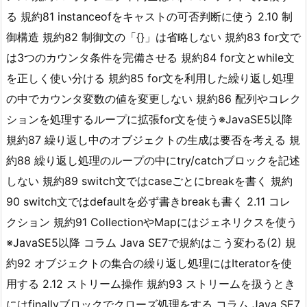
る 規約81 instanceofをキャストの可否判断に使う 2.10 制
御構造 規約82 制御文の「{}」は省略しない 規約83 for文で
は3つのカウンタ条件を完備させる 規約84 for文とwhile文
を正しく使い分ける 規約85 for文を利用した繰り返し処理
の中でカウンタ変数の値を変更しない 規約86 配列やコレク
ションを処理するループに拡張for文を使う※JavaSE5以降
規約87 繰り返し中のオブジェクトの生成は要否を考える 規
約88 繰り返し処理のループの中にtry/catchブロックを記述
しない 規約89 switch文ではcaseごとにbreakを書く 規約
90 switch文ではdefaultを必ず書きbreakも書く 2.11 コレ
クション 規約91 CollectionやMapにはジェネリクスを使う
※JavaSE5以降 コラム Java SE7で規約はこう変わる(2) 規
約92 オブジェクトの集合の繰り返し処理にはIteratorを使
用する 2.12 ストリーム操作 規約93 ストリームを扱うとき
にはfinallyブロックでクローズ処理をする コラム Java SE7