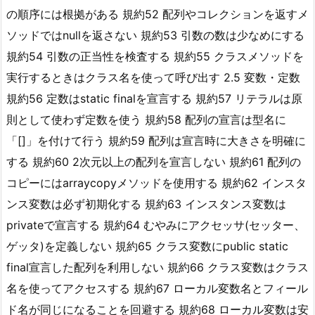
の順序には根拠がある 規約52 配列やコレクションを返すメ
ソッドではnullを返さない 規約53 引数の数は少なめにする
規約54 引数の正当性を検査する 規約55 クラスメソッドを
実行するときはクラス名を使って呼び出す 2.5 変数・定数
規約56 定数はstatic finalを宣言する 規約57 リテラルは原
則として使わず定数を使う 規約58 配列の宣言は型名に
「[]」を付けて行う 規約59 配列は宣言時に大きさを明確に
する 規約60 2次元以上の配列を宣言しない 規約61 配列の
コピーにはarraycopyメソッドを使用する 規約62 インスタ
ンス変数は必ず初期化する 規約63 インスタンス変数は
privateで宣言する 規約64 むやみにアクセッサ(セッター、
ゲッタ)を定義しない 規約65 クラス変数にpublic static
final宣言した配列を利用しない 規約66 クラス変数はクラス
名を使ってアクセスする 規約67 ローカル変数名とフィール
ド名が同じになることを回避する 規約68 ローカル変数は安