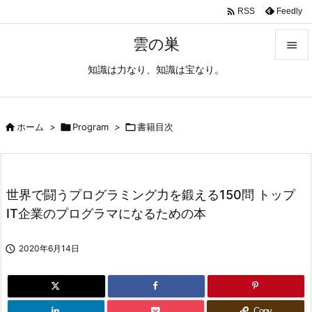

Feedly
RSS
雲の巣

知識は力なり、知識は宝なり。

メニュ

サイド

ホーム
>

Program
>

書籍目次

前へ

世界で闘うプログラミング力を鍛える150問 トップ
次へ
IT企業のプログラマになるための本

検索

2020年6月14日
Copy