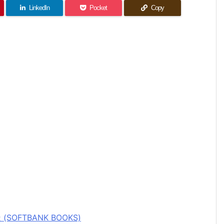
LinkedIn
Pocket
Copy
FTBANK BOOKS)