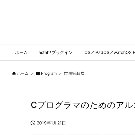
ホーム
astah*プラグイン
iOS／iPadOS／watchOS P

ホーム
>

Program
>

書籍目次
Cプログラマのためのアル

2019年1月21日