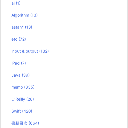
ai
(1)
Algorithm
(13)
astah*
(13)
etc
(72)
input & output
(132)
iPad
(7)
Java
(39)
memo
(335)
O’Reilly
(28)
Swift
(420)
書籍目次
(664)