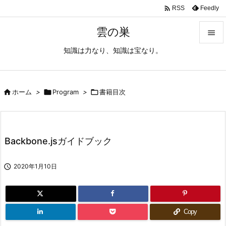

Feedly
RSS
雲の巣

知識は力なり、知識は宝なり。

メニュ

サイド

ホーム
>

Program
>

書籍目次

前へ

Backbone.jsガイドブック
次へ


2020年1月10日
検索
Copy