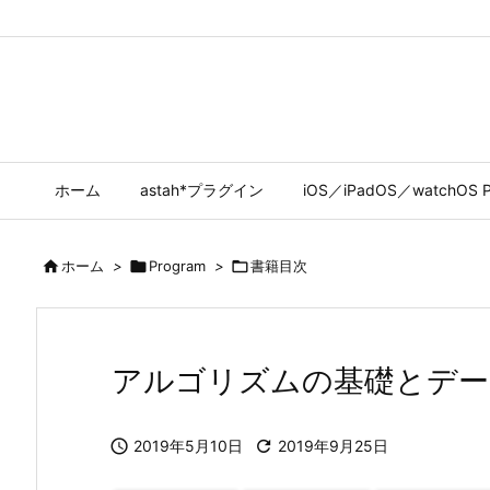
ホーム
astah*プラグイン
iOS／iPadOS／watchOS P

ホーム
>

Program
>

書籍目次
アルゴリズムの基礎とデー

2019年5月10日

2019年9月25日