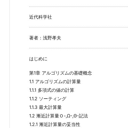
近代科学社
著者：浅野孝夫
はじめに
第1章 アルゴリズムの基礎概念
1.1 アルゴリズムの計算量
1.1.1 多項式の値の計算
1.1.2 ソーティング
1.1.3 最大計算量
1.2 漸近計算量Ｏ-,Ω-,Θ-記法
1.2.1 漸近計算量の妥当性