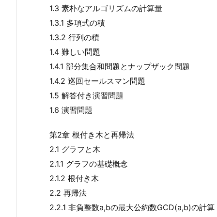
1.3 素朴なアルゴリズムの計算量
1.3.1 多項式の積
1.3.2 行列の積
1.4 難しい問題
1.4.1 部分集合和問題とナップザック問題
1.4.2 巡回セールスマン問題
1.5 解答付き演習問題
1.6 演習問題
第2章 根付き木と再帰法
2.1 グラフと木
2.1.1 グラフの基礎概念
2.1.2 根付き木
2.2 再帰法
2.2.1 非負整数a,bの最大公約数GCD(a,b)の計算