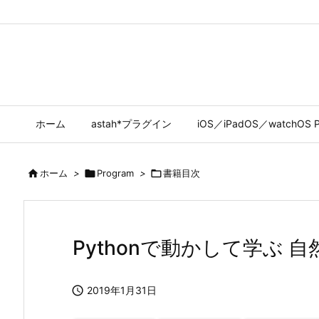
ホーム
astah*プラグイン
iOS／iPadOS／watchOS P

ホーム
>

Program
>

書籍目次
Pythonで動かして学ぶ 

2019年1月31日