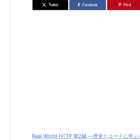
Twitter
Facebook
Pin it
Real World HTTP 第2版 ―歴史とコード