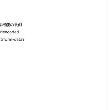
基本機能の裏側
lencoded）
form-data）