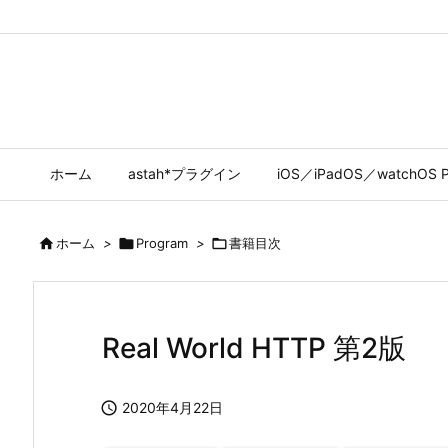
ホーム
astah*プラグイン
iOS／iPadOS／watchOS P

ホーム
>

Program
>

書籍目次
Real World HTTP 第2版

2020年4月22日