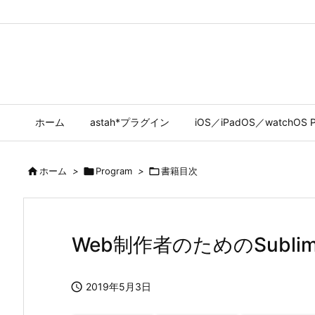
ホーム
astah*プラグイン
iOS／iPadOS／watchOS P

ホーム
>

Program
>

書籍目次
Web制作者のためのSublim

2019年5月3日