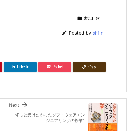

書籍目次

Posted by
shi-n
LinkedIn
Pocket
Copy

Next
ずっと受けたかったソフトウェアエン
ジニアリングの授業1