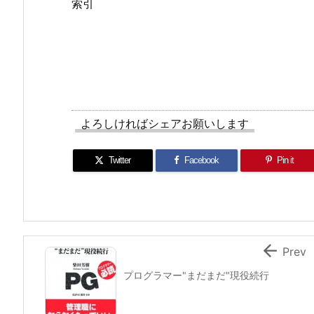
索引
よろしければシェアお願いします
Twitter
Facebook
Pin it

Prev
プログラマー"まだまだ"現役続行