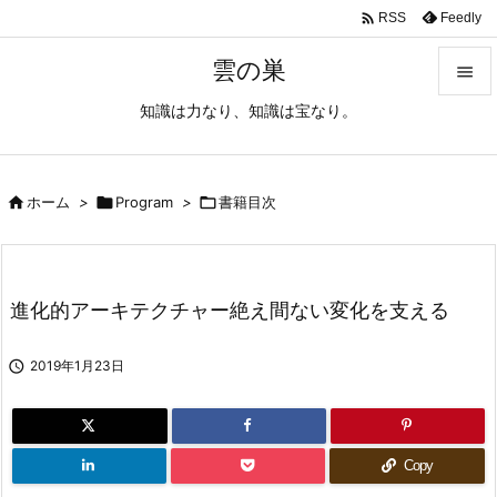

Feedly
RSS
雲の巣

知識は力なり、知識は宝なり。

メニュ

サイド

ホーム
>

Program
>

書籍目次

前へ

進化的アーキテクチャー絶え間ない変化を支える
次へ


2019年1月23日
検索
Copy