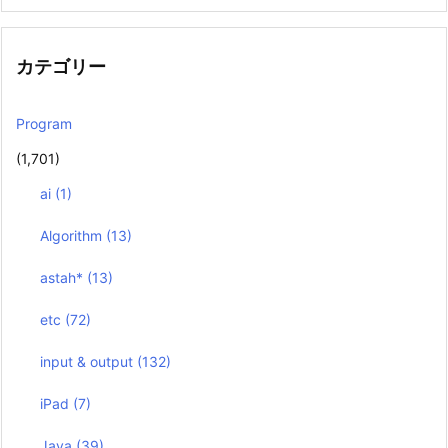
カテゴリー
Program
(1,701)
ai
(1)
Algorithm
(13)
astah*
(13)
etc
(72)
input & output
(132)
iPad
(7)
Java
(39)