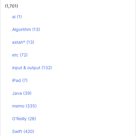
(1,701)
ai
(1)
Algorithm
(13)
astah*
(13)
etc
(72)
input & output
(132)
iPad
(7)
Java
(39)
memo
(335)
O’Reilly
(28)
Swift
(420)