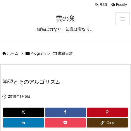

Feedly
RSS
雲の巣

知識は力なり、知識は宝なり。

メニュ

サイド

ホーム
>

Program
>

書籍目次

前へ

学習とそのアルゴリズム
次へ


2019年1月5日
検索
Copy