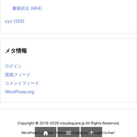
書籍目次
(664)
xyz
(256)
メタ情報
ログイン
投稿フィード
コメントフィード
WordPress.org
Copyright ©
2019
-2026
cloudsquare.jp
All Rights Reserved.



WordPress Luxeritas Theme is provided by "
Thought is free
".