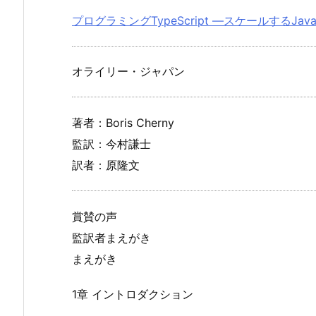
プログラミングTypeScript ―スケールするJav
オライリー・ジャパン
著者：Boris Cherny
監訳：今村謙士
訳者：原隆文
賞賛の声
監訳者まえがき
まえがき
1章 イントロダクション