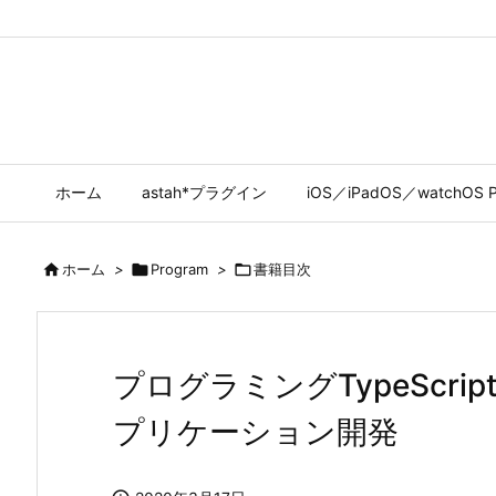
ホーム
astah*プラグイン
iOS／iPadOS／watchOS P

ホーム
>

Program
>

書籍目次
プログラミングTypeScript
プリケーション開発