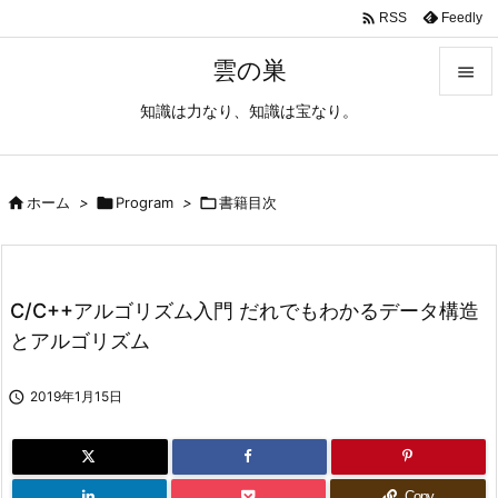

Feedly
RSS
雲の巣

知識は力なり、知識は宝なり。

メニュ

サイド

ホーム
>

Program
>

書籍目次

前へ

C/C++アルゴリズム入門 だれでもわかるデータ構造
次へ
とアルゴリズム

検索

2019年1月15日
Copy