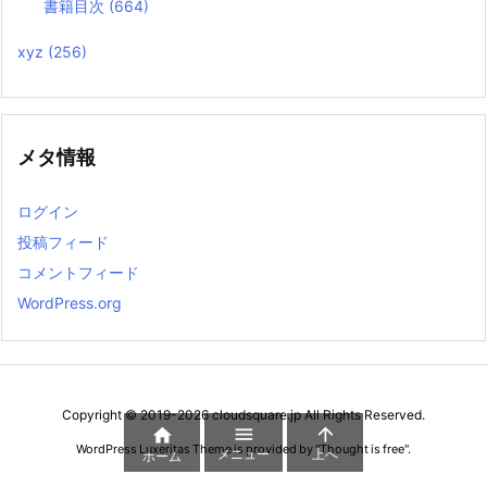
書籍目次
(664)
xyz
(256)
メタ情報
ログイン
投稿フィード
コメントフィード
WordPress.org
Copyright ©
2019
-2026
cloudsquare.jp
All Rights Reserved.



WordPress Luxeritas Theme is provided by "
Thought is free
".
メニュー
上へ
ホーム