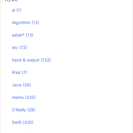
ai
(1)
Algorithm
(13)
astah*
(13)
etc
(72)
input & output
(132)
iPad
(7)
Java
(39)
memo
(335)
O’Reilly
(28)
Swift
(420)