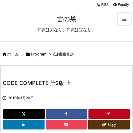

Feedly
RSS
雲の巣

知識は力なり、知識は宝なり。

メニュ

サイド

ホーム
>

Program
>

書籍目次

前へ

CODE COMPLETE 第2版 上
次へ


2019年3月20日
検索
Copy