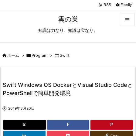

Feedly
RSS
雲の巣

知識は力なり、知識は宝なり。

メニュ

サイド

ホーム
>

Program
>

Swift

前へ

Swift Windows OS DockerとVisual Studio Codeと
次へ
PowerShellで簡単開発環境

検索

2019年3月20日
Copy