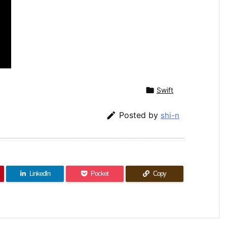

Swift

Posted by
shi-n
LinkedIn
Pocket
Copy