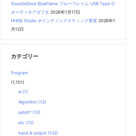
SoundsGood BlueFlame ブルーフレイム USB Type-C
オーディオアダプタ
2026年1月17日
HHKB Studio ポインティングスティック変更
2026年1
月12日
カテゴリー
Program
(1,701)
er
handler
: 
@escaping
(
CLKComplicationTimeli
ai
(1)
: 
"soccer22"
)!)
Algorithm
(13)
xt Text"
)
astah*
(13)
Flat
()
etc
(72)
input & output
(132)
onTemplate
: 
utilitarianTemplate
)