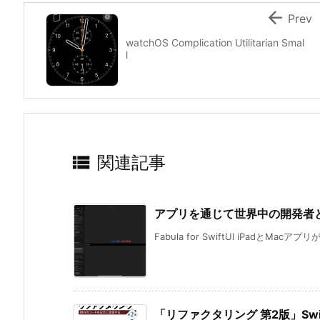

Prev
watchOS Complication Utilitarian Smal
l

関連記事
アプリを通じて世界中の開発者と共有「F
Fabula for SwiftUI iPadとMacアプリ
「リファクタリング 第2版」Swi