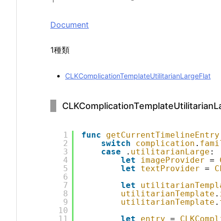
Document
1種類
CLKComplicationTemplateUtilitarianLargeFlat
CLKComplicationTemplateUtilitarianL
1
func
getCurrentTimelineEntry
2
switch
complication
.
fami
3
case
.
utilitarianLarge
:
4
let
imageProvider
= 
5
let
textProvider
= 
C
6
7
let
utilitarianTempl
8
utilitarianTemplate
.
9
utilitarianTemplate
.
10
11
let
entry
= 
CLKCompl