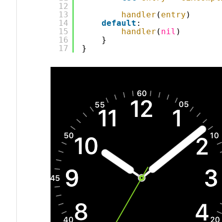
12
13
handler
(
entry
)
14
default
:
15
handler
(
nil
)
16
}
17
}