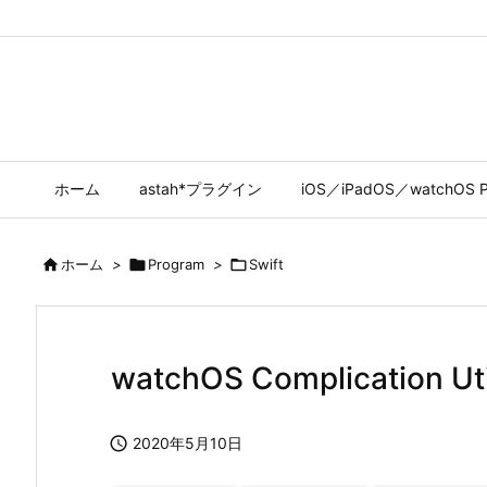
ホーム
astah*プラグイン
iOS／iPadOS／watchOS P

ホーム
>

Program
>

Swift
watchOS Complication Util

2020年5月10日