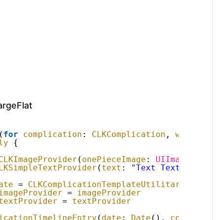
argeFlat
(
for
complication
: 
CLKComplication
, 
withHandl
ly
{
CLKImageProvider
(
onePieceImage
: 
UIImage
(
named
LKSimpleTextProvider
(
text
: 
"Text Text Text Te
ate
= 
CLKComplicationTemplateUtilitarianLarge
imageProvider
= 
imageProvider
textProvider
= 
textProvider
icationTimelineEntry
(
date
: 
Date
(), 
complicati