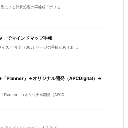
章 型による計算処理の再編成「ポリモ ...
dar ν」でマインドマップ手帳
ズ／1年分（365）ページの手帳がありま ...
lanner」→オリジナル開発（APCDigital）→
anner」→オリジナル開発（APCD ...
ブラリのアルバムをシャッフルするアプ ...