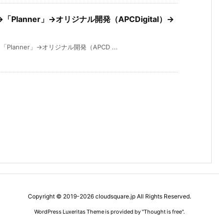
lanner」→オリジナル開発（APCDigital）→
anner」→オリジナル開発（APCD ...
Copyright ©
2019
-2026
cloudsquare.jp
All Rights Reserved.
WordPress Luxeritas Theme is provided by "
Thought is free
".