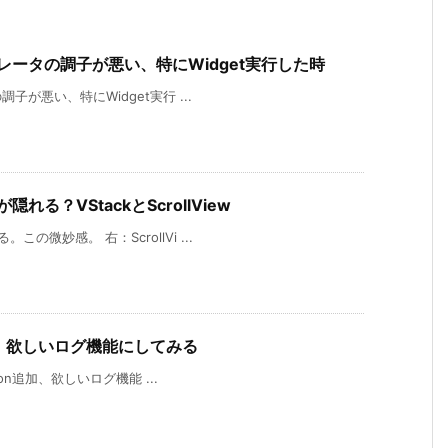
シミュレータの調子が悪い、特にWidget実行した時
調子が悪い、特にWidget実行 ...
dが隠れる？VStackとScrollView
の微妙感。 右：ScrollVi ...
on追加、欲しいログ機能にしてみる
sion追加、欲しいログ機能 ...