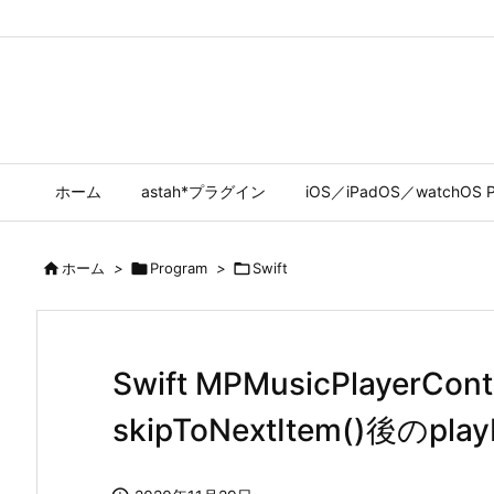
ホーム
astah*プラグイン
iOS／iPadOS／watchOS P

ホーム
>

Program
>

Swift
Swift MPMusicPlayerCont
skipToNextItem()後のplay