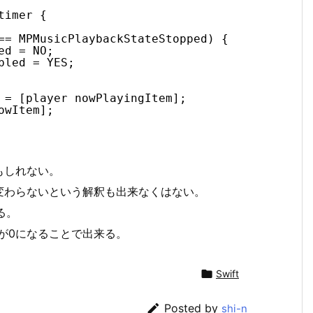
timer {
== MPMusicPlaybackStateStopped) {
ed = NO;
bled = YES;
 = [player nowPlayingItem];
owItem];
もしれない。
変わらないという解釈も出来なくはない。
なる。
temが0になることで出来る。

Swift

Posted by
shi-n