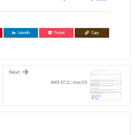
LinkedIn
Pocket
Copy

Next
AWS EC2にmacOS