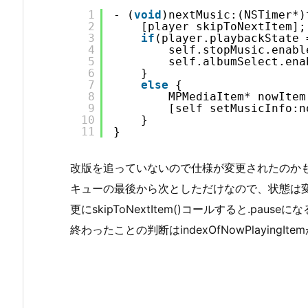
1
- (
void
)nextMusic:(NSTimer*)
2
[player skipToNextItem];
3
if
(player.playbackState 
4
self.stopMusic.enabl
5
self.albumSelect.ena
6
}
7
else
{
8
MPMediaItem* nowItem
9
[self setMusicInfo:n
10
}
11
}
改版を追っていないので仕様が変更されたのか
キューの最後から次としただけなので、状態は
更にskipToNextItem()コールすると.pauseに
終わったことの判断はindexOfNowPlayingI