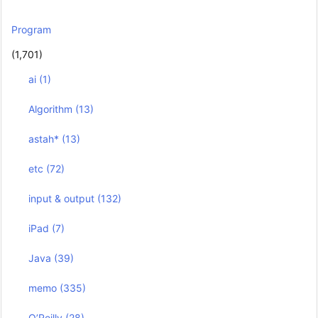
Program
(1,701)
ai
(1)
Algorithm
(13)
astah*
(13)
etc
(72)
input & output
(132)
iPad
(7)
Java
(39)
memo
(335)
O’Reilly
(28)