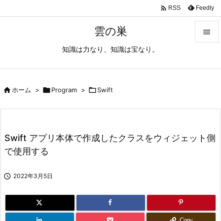

Feedly
RSS
雲の巣

知識は力なり、知識は宝なり。

メニュ

サイド

ホーム
>

Program
>

Swift

前へ

Swift アプリ本体で作成したクラスをウィジェット側
次へ
で使用する

検索

2022年3月5日
Copy