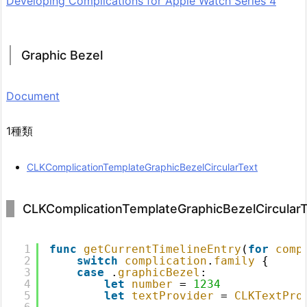
Developing Complications for Apple Watch Series 4
Graphic Bezel
Document
1種類
CLKComplicationTemplateGraphicBezelCircularText
CLKComplicationTemplateGraphicBezelCircular
1
func
getCurrentTimelineEntry
(
for
comp
2
switch
complication
.
family
{
3
case
.
graphicBezel
:
4
let
number
= 
1234
5
let
textProvider
= 
CLKTextPro