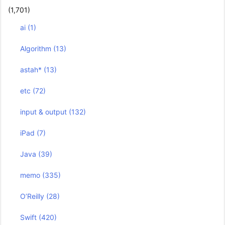
(1,701)
ai
(1)
Algorithm
(13)
astah*
(13)
etc
(72)
input & output
(132)
iPad
(7)
Java
(39)
memo
(335)
O’Reilly
(28)
Swift
(420)