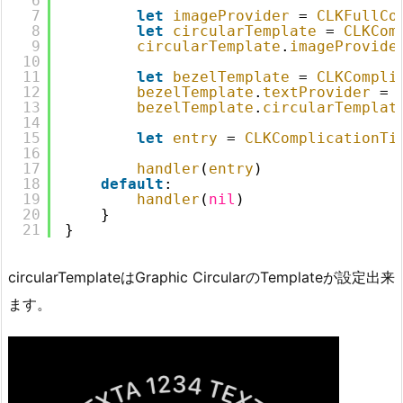
6
7
let
imageProvider
= 
CLKFullCo
8
let
circularTemplate
= 
CLKCom
9
circularTemplate
.
imageProvide
10
11
let
bezelTemplate
= 
CLKCompli
12
bezelTemplate
.
textProvider
= 
13
bezelTemplate
.
circularTemplat
14
15
let
entry
= 
CLKComplicationTi
16
17
handler
(
entry
)
18
default
:
19
handler
(
nil
)
20
}
21
}
circularTemplateはGraphic CircularのTemplateが設定出来
ます。