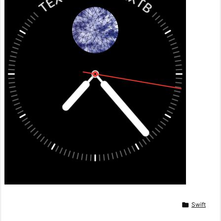

Swift