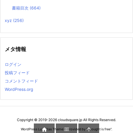
書籍目次
(664)
xyz
(256)
メタ情報
ログイン
投稿フィード
コメントフィード
WordPress.org
Copyright ©
2019
-2026
cloudsquare.jp
All Rights Reserved.



WordPress Luxeritas Theme is provided by "
Thought is free
".