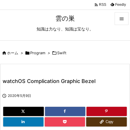

Feedly
RSS
雲の巣

知識は力なり、知識は宝なり。

メニュ

サイド

ホーム
>

Program
>

Swift

前へ

watchOS Complication Graphic Bezel
次へ


2020年5月9日
検索
Copy