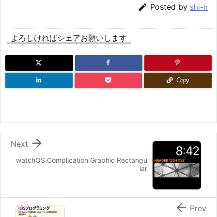

Posted by
shi-n
よろしければシェアお願いします
Copy

Next
watchOS Complication Graphic Rectangu
lar

Prev