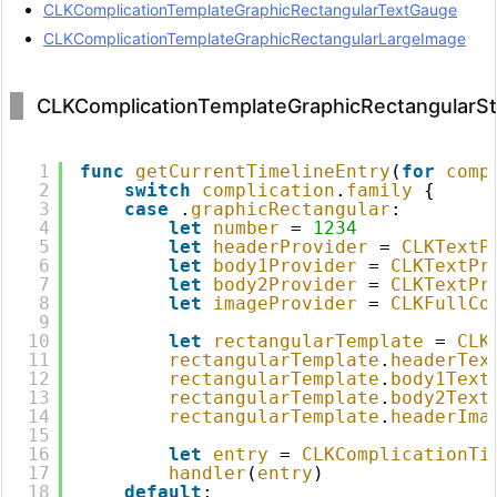
CLKComplicationTemplateGraphicRectangularTextGauge
CLKComplicationTemplateGraphicRectangularLargeImage
CLKComplicationTemplateGraphicRectangularS
1
func
getCurrentTimelineEntry
(
for
comp
2
switch
complication
.
family
{
3
case
.
graphicRectangular
:
4
let
number
= 
1234
5
let
headerProvider
= 
CLKTextP
6
let
body1Provider
= 
CLKTextPr
7
let
body2Provider
= 
CLKTextPr
8
let
imageProvider
= 
CLKFullCo
9
10
let
rectangularTemplate
= 
CLK
11
rectangularTemplate
.
headerTex
12
rectangularTemplate
.
body1Text
13
rectangularTemplate
.
body2Text
14
rectangularTemplate
.
headerIma
15
16
let
entry
= 
CLKComplicationTi
17
handler
(
entry
)
18
default
: