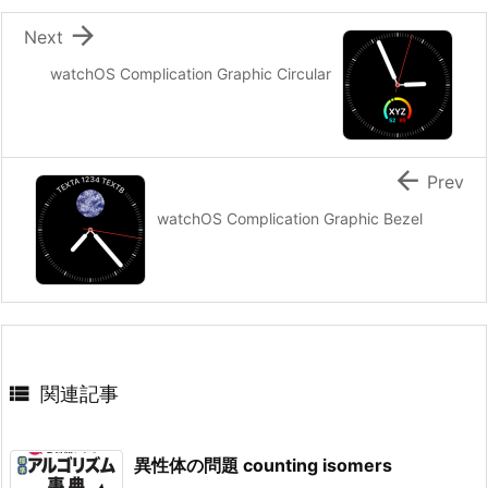

Next
watchOS Complication Graphic Circular

Prev
watchOS Complication Graphic Bezel

関連記事
異性体の問題 counting isomers