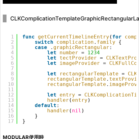
CLKComplicationTemplateGraphicRectangularL
1
func
getCurrentTimelineEntry
(
for
comp
2
switch
complication
.
family
{
3
case
.
graphicRectangular
:
4
let
number
= 
1234
5
let
tectProvider
= 
CLKTextPro
6
let
imageProvider
= 
CLKFullCo
7
8
let
rectangularTemplate
= 
CLK
9
rectangularTemplate
.
textProvi
10
rectangularTemplate
.
imageProv
11
12
let
entry
= 
CLKComplicationTi
13
handler
(
entry
)
14
default
:
15
handler
(
nil
)
16
}
17
}
MODULAR使用時