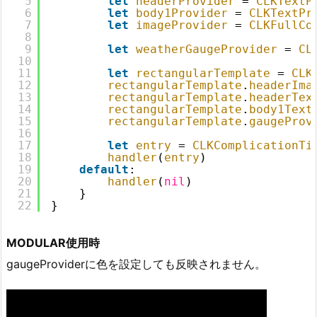
5
let
headerProvider
= 
CLKTextP
6
let
body1Provider
= 
CLKTextPr
7
let
imageProvider
= 
CLKFullCo
8
9
let
weatherGaugeProvider
= 
CL
10
11
let
rectangularTemplate
= 
CLK
12
rectangularTemplate
.
headerIma
13
rectangularTemplate
.
headerTex
14
rectangularTemplate
.
body1Text
15
rectangularTemplate
.
gaugeProv
16
17
let
entry
= 
CLKComplicationTi
18
handler
(
entry
)
19
default
:
20
handler
(
nil
)
21
}
22
}
MODULAR使用時
gaugeProviderに色を設定しても反映されません。