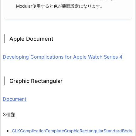
Modular使用すると色が盤面設定になります。
Apple Document
Developing Complications for Apple Watch Series 4
Graphic Rectangular
Document
3種類
CLKComplicationTemplateGraphicRectangularStandardBody