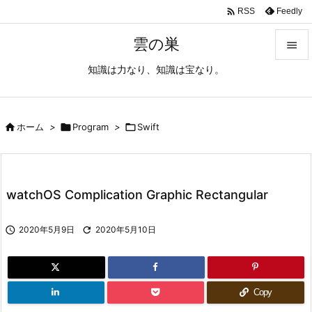

Feedly
RSS
雲の巣

知識は力なり、知識は宝なり。

メニュ

サイド

ホーム
>

Program
>

Swift

前へ

watchOS Complication Graphic Rectangular
次へ


2020年5月9日

2020年5月10日
検索
Copy