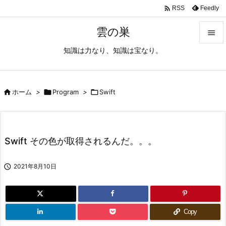

Feedly
RSS
雲の巣

知識は力なり、知識は宝なり。

メニュ

サイド

ホーム
>

Program
>

Swift

前へ

Swift その色が取得されるんだ。。。
次へ


2021年8月10日
検索
Copy