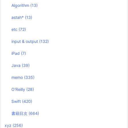
Algorithm
(13)
astah*
(13)
etc
(72)
input & output
(132)
iPad
(7)
Java
(39)
memo
(335)
O’Reilly
(28)
Swift
(420)
書籍目次
(664)
xyz
(256)