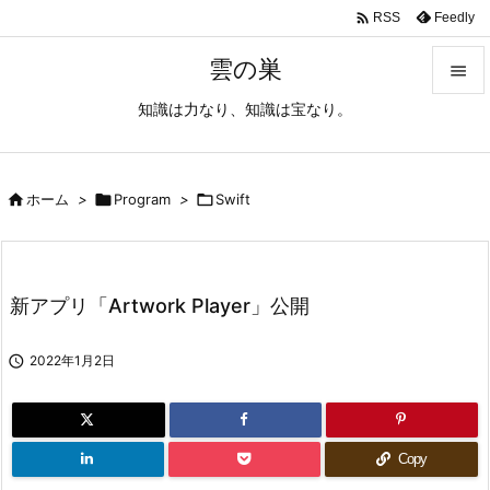

Feedly
RSS
雲の巣

知識は力なり、知識は宝なり。

メニュ

サイド

ホーム
>

Program
>

Swift

前へ

新アプリ「Artwork Player」公開
次へ


2022年1月2日
検索
Copy