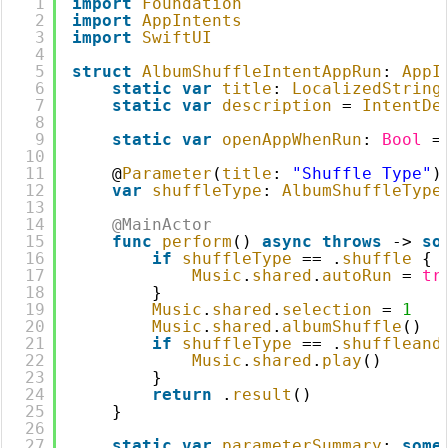
1
import
Foundation
2
import
AppIntents
3
import
SwiftUI
4
5
struct
AlbumShuffleIntentAppRun
: 
AppI
6
static
var
title
: 
LocalizedString
7
static
var
description
= 
IntentDe
8
9
static
var
openAppWhenRun
: 
Bool
=
10
11
@
Parameter
(
title
: 
"Shuffle Type"
)
12
var
shuffleType
: 
AlbumShuffleType
13
14
@MainActor
15
func
perform
() 
async
throws
-
>
so
16
if
shuffleType
== .
shuffle
{
17
Music
.
shared
.
autoRun
= 
tr
18
}
19
Music
.
shared
.
selection
= 
1
20
Music
.
shared
.
albumShuffle
()
21
if
shuffleType
== .
shuffleand
22
Music
.
shared
.
play
()
23
}
24
return
.
result
()
25
}
26
27
static
var
parameterSummary
: 
some