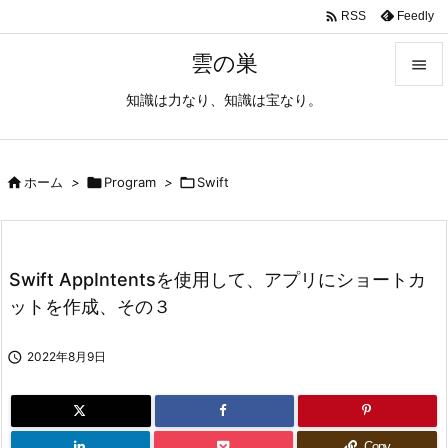

Feedly
RSS
雲の巣

知識は力なり、知識は宝なり。

メニュ

サイド

ホーム
>

Program
>

Swift

前へ

Swift AppIntentsを使用して、アプリにショートカ
次へ
ットを作成、その３

検索

2022年8月9日
Copy