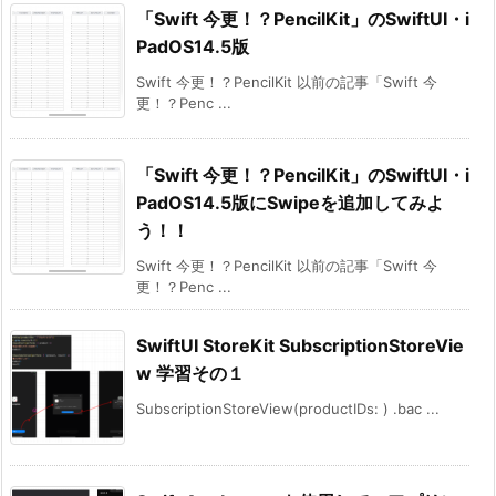
「Swift 今更！？PencilKit」のSwiftUI・i
PadOS14.5版
Swift 今更！？PencilKit 以前の記事「Swift 今
更！？Penc ...
「Swift 今更！？PencilKit」のSwiftUI・i
PadOS14.5版にSwipeを追加してみよ
う！！
Swift 今更！？PencilKit 以前の記事「Swift 今
更！？Penc ...
SwiftUI StoreKit SubscriptionStoreVie
w 学習その１
SubscriptionStoreView(productIDs: ) .bac ...