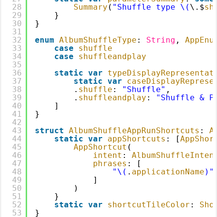
28
Summary
(
"Shuffle type \(
\.$
sh
29
}
30
}
31
32
enum
AlbumShuffleType
: 
String
, 
AppEnu
33
case
shuffle
34
case
shuffleandplay
35
36
static
var
typeDisplayRepresentat
37
static
var
caseDisplayReprese
38
.
shuffle
: 
"Shuffle"
,
39
.
shuffleandplay
: 
"Shuffle & P
40
]
41
}
42
43
struct
AlbumShuffleAppRunShortcuts
: 
A
44
static
var
appShortcuts
: [
AppShor
45
AppShortcut
(
46
intent
: 
AlbumShuffleInten
47
phrases
: [
48
"\(
.
applicationName
)"
49
]
50
)
51
}
52
static
var
shortcutTileColor
: 
Sho
53
}