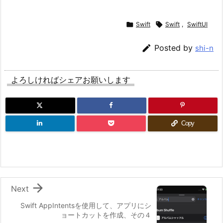

Swift

Swift
,
SwiftUI

Posted by
shi-n
よろしければシェアお願いします
Copy

Next
Swift AppIntentsを使用して、アプリにシ
ョートカットを作成、その４