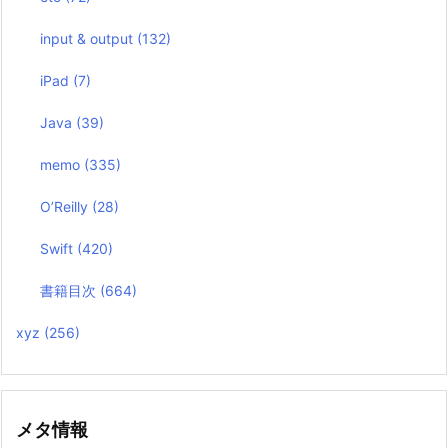
input & output
(132)
iPad
(7)
Java
(39)
memo
(335)
O’Reilly
(28)
Swift
(420)
書籍目次
(664)
xyz
(256)
メタ情報