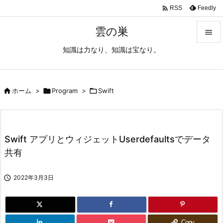

Feedly
RSS
雲の巣

知識は力なり、知識は宝なり。

メニュ

サイド

ホーム
>

Program
>

Swift

前へ

Swift アプリとウィジェットUserdefaultsでデータ
次へ
共有

検索

2022年3月3日
Copy