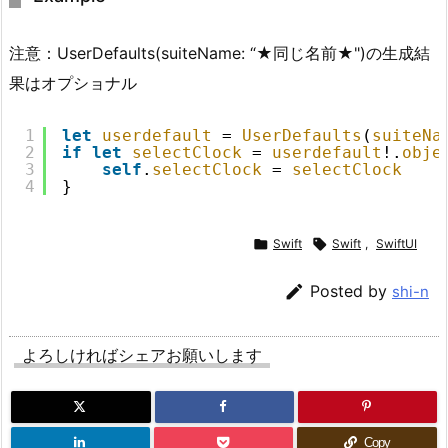
注意：UserDefaults(suiteName: “★同じ名前★")の生成結
果はオプショナル
1
let
userdefault
= 
UserDefaults
(
suiteNa
2
if
let
selectClock
= 
userdefault
!.
obje
3
self
.
selectClock
= 
selectClock
4
}

Swift

Swift
,
SwiftUI

Posted by
shi-n
よろしければシェアお願いします
Copy