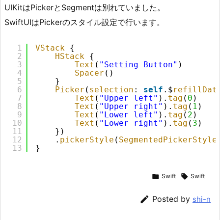
UIKitはPickerとSegmentは別れていました。
SwiftUIはPickerのスタイル設定で行います。
1
VStack
{
2
HStack
{
3
Text
(
"Setting Button"
)
4
Spacer
()
5
}
6
Picker
(
selection
: 
self
.$
refillDat
7
Text
(
"Upper left"
).
tag
(
0
)
8
Text
(
"Upper right"
).
tag
(
1
)
9
Text
(
"Lower left"
).
tag
(
2
)
10
Text
(
"Lower right"
).
tag
(
3
)
11
})
12
.
pickerStyle
(
SegmentedPickerStyle
13
}

Swift

Swift

Posted by
shi-n