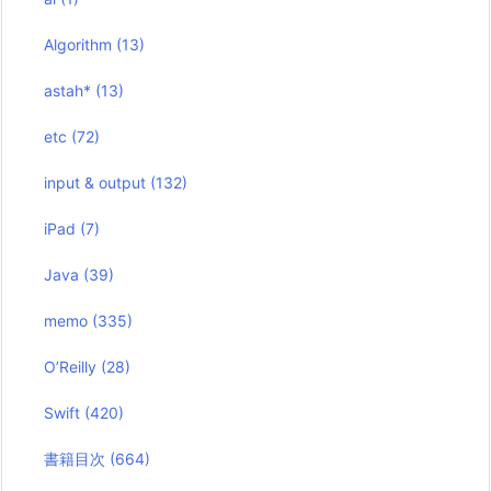
Algorithm
(13)
astah*
(13)
etc
(72)
input & output
(132)
iPad
(7)
Java
(39)
memo
(335)
O’Reilly
(28)
Swift
(420)
書籍目次
(664)