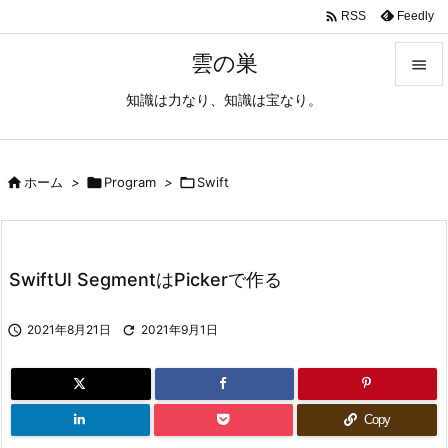

Feedly
RSS
雲の巣

知識は力なり、知識は宝なり。

メニュ

サイド

ホーム
>

Program
>

Swift

前へ

SwiftUI SegmentはPickerで作る
次へ


2021年8月21日

2021年9月1日
検索
Copy