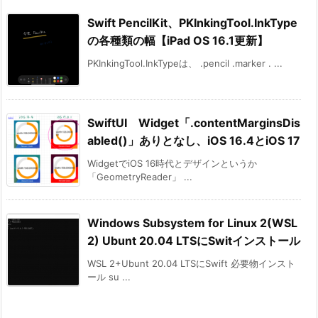
Swift PencilKit、PKInkingTool.InkType
の各種類の幅【iPad OS 16.1更新】
PKInkingTool.InkTypeは、 .pencil .marker . ...
SwiftUI Widget「.contentMarginsDis
abled()」ありとなし、iOS 16.4とiOS 17
WidgetでiOS 16時代とデザインというか
「GeometryReader」 ...
Windows Subsystem for Linux 2(WSL
2) Ubunt 20.04 LTSにSwitインストール
WSL 2+Ubunt 20.04 LTSにSwift 必要物インスト
ール su ...