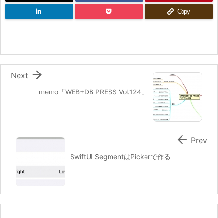
Copy

Next
memo「WEB+DB PRESS Vol.124」

Prev
SwiftUI SegmentはPickerで作る