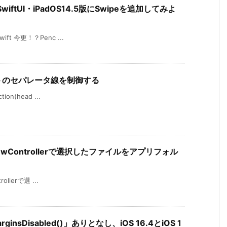
のSwiftUI・iPadOS14.5版にSwipeを追加してみよ
ift 今更！？Penc ...
de リストのセパレータ線を制御する
ion(head ...
kerViewControllerで選択したファイルをアプリフォル
ollerで選 ...
MarginsDisabled()」ありとなし、iOS 16.4とiOS 1