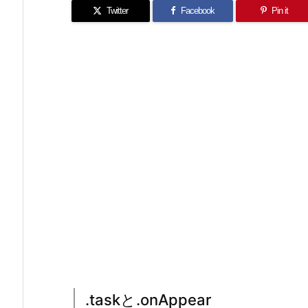
Twitter
Facebook
Pin it
.taskと.onAppear