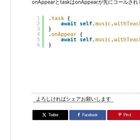
onAppearとtaskはonAppearが先にコール
1
.
task
{
2
await
self
.
music
.
withTeac
3
}
4
.
onAppear
{
5
await
self
.
music
.
withTeac
6
}
よろしければシェアお願いします
Twitter
Facebook
Pin it