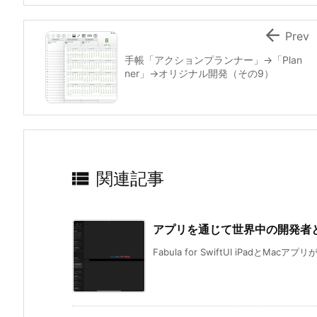

Prev
手帳「アクションプランナー」→「Plan
ner」→オリジナル開発（その9）

関連記事
アプリを通じて世界中の開発者と共有「F
Fabula for SwiftUI iPadとMacアプリ