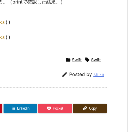
される。（printで確認した結果。）
ks
()
ks
()

Swift

Swift

Posted by
shi-n
LinkedIn
Pocket
Copy