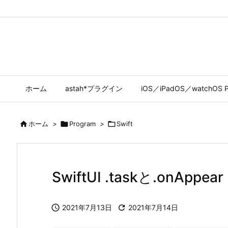
ホーム
astah*プラグイン
iOS／iPadOS／watchOS P

ホーム
>

Program
>

Swift
SwiftUI .taskと.onAppear

2021年7月13日

2021年7月14日