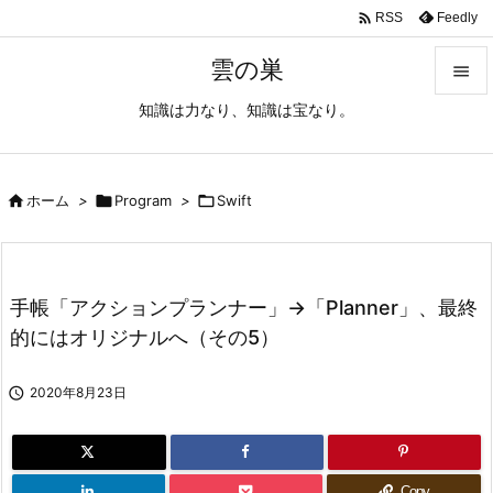

Feedly
RSS
雲の巣

知識は力なり、知識は宝なり。

メニュ

サイド

ホーム
>

Program
>

Swift

前へ

手帳「アクションプランナー」→「Planner」、最終
次へ
的にはオリジナルへ（その5）

検索

2020年8月23日
Copy