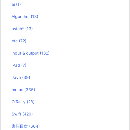
ai
(1)
Algorithm
(13)
astah*
(13)
etc
(72)
input & output
(132)
iPad
(7)
Java
(39)
memo
(335)
O’Reilly
(28)
Swift
(420)
書籍目次
(664)