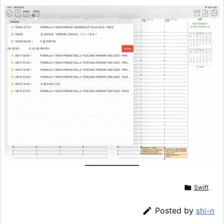

Swift

Posted by
shi-n