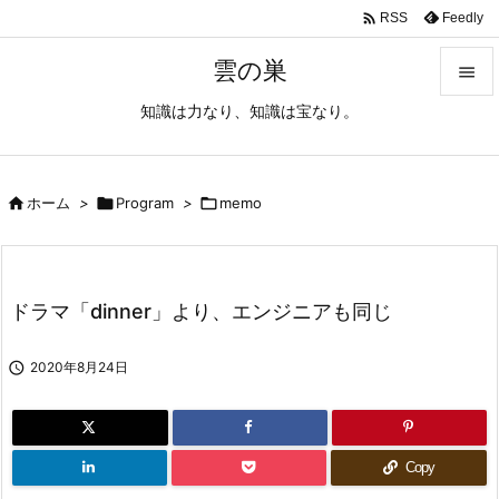

Feedly
RSS
雲の巣

知識は力なり、知識は宝なり。

メニュ

サイド

ホーム
>

Program
>

memo

前へ

ドラマ「dinner」より、エンジニアも同じ
次へ


2020年8月24日
検索
Copy