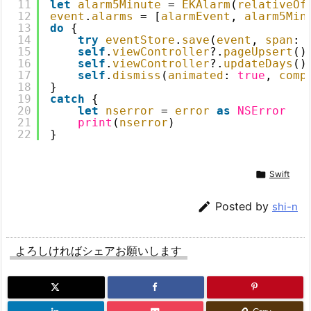
11
let
alarm5Minute
= 
EKAlarm
(
relativeOf
12
event
.
alarms
= [
alarmEvent
, 
alarm5Min
13
do
{
14
try
eventStore
.
save
(
event
, 
span
: 
15
self
.
viewController
?.
pageUpsert
()
16
self
.
viewController
?.
updateDays
()
17
self
.
dismiss
(
animated
: 
true
, 
comp
18
}
19
catch
{
20
let
nserror
= 
error
as
NSError
21
print
(
nserror
)
22
}

Swift

Posted by
shi-n
よろしければシェアお願いします