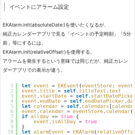
イベントにアラーム設定
EKAlarm.init(absoluteDate:)を使いたくなるが、
純正カレンダーアプリで見る「イベントの予定時刻」「5分
前」等にするには、
EKAlarm.init(relativeOffset:)を使用する。
アラームを発生するという意味では同じだが、純正カレン
ダーアプリでの表示が違う。
1
let
event
= 
EKEvent
(
eventStore
: 
event
2
event
.
title
= 
self
.
titleText
.
text
3
event
.
startDate
= 
self
.
startDatePicke
4
event
.
endDate
= 
self
.
endDatePicker
.
da
5
let
calendar
= 
self
.
calendars
[
calenda
6
event
.
calendar
= 
eventStore
.
calendar
(
7
if
allday
== 
true
{
8
event
.
isAllDay
= 
true
9
}
10
let
alarmEvent
= 
EKAlarm
(
relativeOffs