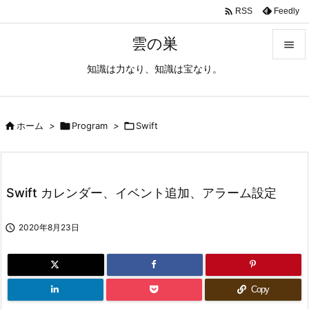

Feedly
RSS
雲の巣

知識は力なり、知識は宝なり。

メニュ

サイド

ホーム
>

Program
>

Swift

前へ

Swift カレンダー、イベント追加、アラーム設定
次へ


2020年8月23日
検索
Copy