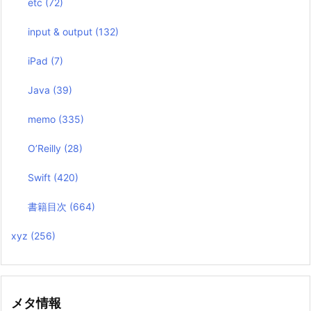
etc
(72)
input & output
(132)
iPad
(7)
Java
(39)
memo
(335)
O’Reilly
(28)
Swift
(420)
書籍目次
(664)
xyz
(256)
メタ情報