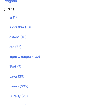
Program
(1,701)
ai
(1)
Algorithm
(13)
astah*
(13)
etc
(72)
input & output
(132)
iPad
(7)
Java
(39)
memo
(335)
O’Reilly
(28)