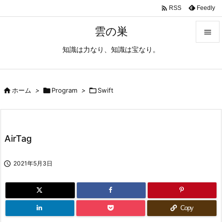

Feedly
RSS
雲の巣

知識は力なり、知識は宝なり。

メニュ

サイド

ホーム
>

Program
>

Swift

前へ

AirTag
次へ


2021年5月3日
検索
Copy