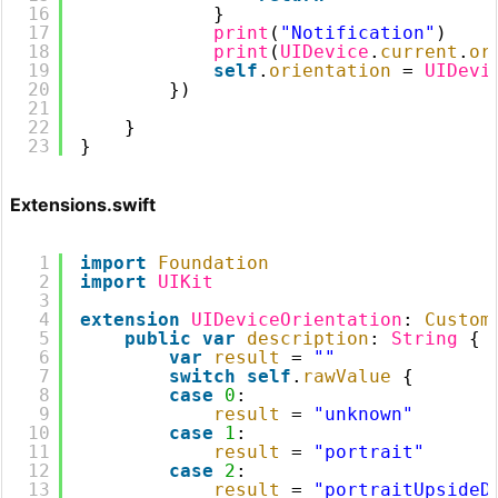
16
}
17
print
(
"Notification"
)
18
print
(
UIDevice
.
current
.
or
19
self
.
orientation
= 
UIDevi
20
})
21
22
}
23
}
Extensions.swift
1
import
Foundation
2
import
UIKit
3
4
extension
UIDeviceOrientation
: 
Custom
5
public
var
description
: 
String
{
6
var
result
= 
""
7
switch
self
.
rawValue
{
8
case
0
:
9
result
= 
"unknown"
10
case
1
:
11
result
= 
"portrait"
12
case
2
:
13
result
= 
"portraitUpsideD