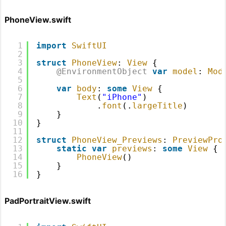
PhoneView.swift
1
import
SwiftUI
2
3
struct
PhoneView
: 
View
{
4
@EnvironmentObject
var
model
: 
Mod
5
6
var
body
: 
some
View
{
7
Text
(
"iPhone"
)
8
.
font
(.
largeTitle
)
9
}
10
}
11
12
struct
PhoneView_Previews
: 
PreviewPro
13
static
var
previews
: 
some
View
{
14
PhoneView
()
15
}
16
}
PadPortraitView.swift