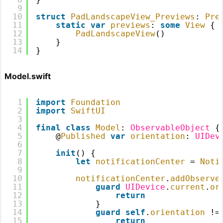
9
10
struct
PadLandscapeView_Previews
: 
Pre
11
static
var
previews
: 
some
View
{
12
PadLandscapeView
()
13
}
14
}
Model.swift
1
import
Foundation
2
import
SwiftUI
3
4
final
class
Model
: 
ObservableObject
{
5
@
Published
var
orientation
: 
UIDev
6
7
init
() {
8
let
notificationCenter
= 
Noti
9
10
notificationCenter
.
addObserve
11
guard
UIDevice
.
current
.
or
12
return
13
}
14
guard
self
.
orientation
!=
15
return