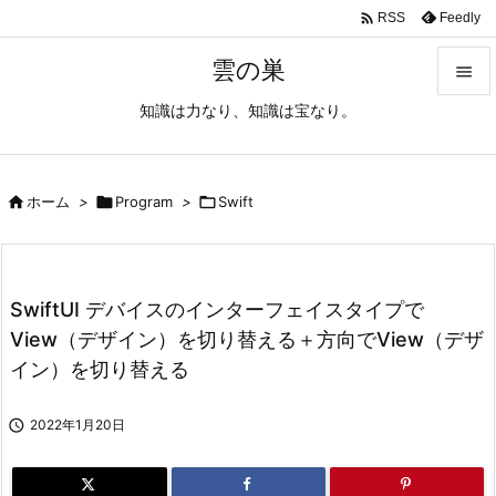

Feedly
RSS
雲の巣

知識は力なり、知識は宝なり。

メニュ

サイド

ホーム
>

Program
>

Swift

前へ

SwiftUI デバイスのインターフェイスタイプで
次へ
View（デザイン）を切り替える＋方向でView（デザ

イン）を切り替える
検索

2022年1月20日