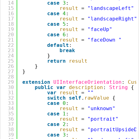
14
case
3
:
15
result
= 
"landscapeLeft"
16
case
4
:
17
result
= 
"landscapeRight"
18
case
5
:
19
result
= 
"faceUp"
20
case
6
:
21
result
= 
"faceDown "
22
default
:
23
break
24
}
25
return
result
26
}
27
}
28
29
extension
UIInterfaceOrientation
: 
Cus
30
public
var
description
: 
String
{
31
var
result
= 
""
32
switch
self
.
rawValue
{
33
case
0
:
34
result
= 
"unknown"
35
case
1
:
36
result
= 
"portrait"
37
case
2
:
38
result
= 
"portraitUpsideD
39
case
3
: