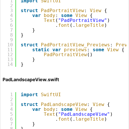
1
import
SwiftUI
2
3
struct
PadPortraitView
: 
View
{
4
var
body
: 
some
View
{
5
Text
(
"PadPortraitView"
)
6
.
font
(.
largeTitle
)
7
}
8
}
9
10
struct
PadPortraitView_Previews
: 
Prev
11
static
var
previews
: 
some
View
{
12
PadPortraitView
()
13
}
14
}
PadLandscapeView.swift
1
import
SwiftUI
2
3
struct
PadLandscapeView
: 
View
{
4
var
body
: 
some
View
{
5
Text
(
"PadLandscapeView"
)
6
.
font
(.
largeTitle
)
7
}
8
}