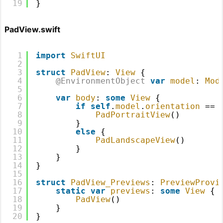
19
}
PadView.swift
1
import
SwiftUI
2
3
struct
PadView
: 
View
{
4
@EnvironmentObject
var
model
: 
Mod
5
6
var
body
: 
some
View
{
7
if
self
.
model
.
orientation
== 
8
PadPortraitView
()
9
}
10
else
{
11
PadLandscapeView
()
12
}
13
}
14
}
15
16
struct
PadView_Previews
: 
PreviewProvi
17
static
var
previews
: 
some
View
{
18
PadView
()
19
}
20
}