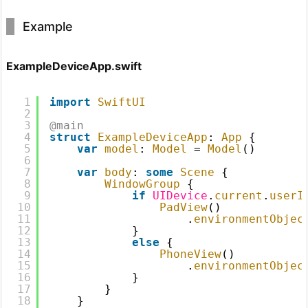
Example
ExampleDeviceApp.swift
1
import
SwiftUI
2
3
@main
4
struct
ExampleDeviceApp
: 
App
{
5
var
model
: 
Model
= 
Model
()
6
7
var
body
: 
some
Scene
{
8
WindowGroup
{
9
if
UIDevice
.
current
.
userI
10
PadView
()
11
.
environmentObjec
12
}
13
else
{
14
PhoneView
()
15
.
environmentObjec
16
}
17
}
18
}