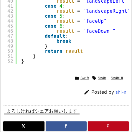
40
result
= 
"landscapeLeft"
41
case
4
:
42
result
= 
"landscapeRight"
43
case
5
:
44
result
= 
"faceUp"
45
case
6
:
46
result
= 
"faceDown "
47
default
:
48
break
49
}
50
return
result
51
}
52
}

Swift

Swift
,
SwiftUI

Posted by
shi-n
よろしければシェアお願いします