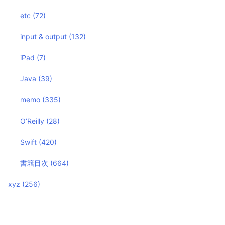
etc
(72)
input & output
(132)
iPad
(7)
Java
(39)
memo
(335)
O’Reilly
(28)
Swift
(420)
書籍目次
(664)
xyz
(256)