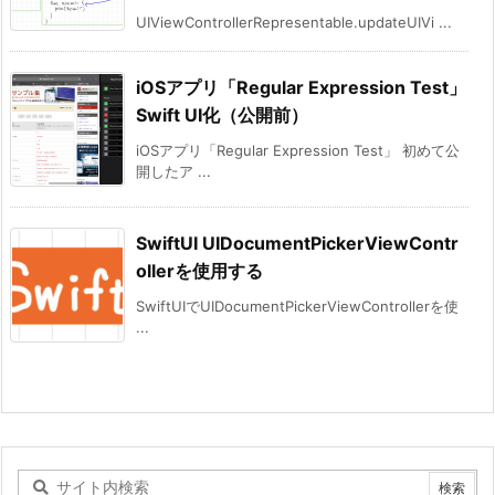
UIViewControllerRepresentable.updateUIVi ...
iOSアプリ「Regular Expression Test」
Swift UI化（公開前）
iOSアプリ「Regular Expression Test」 初めて公
開したア ...
SwiftUI UIDocumentPickerViewContr
ollerを使用する
SwiftUIでUIDocumentPickerViewControllerを使
...