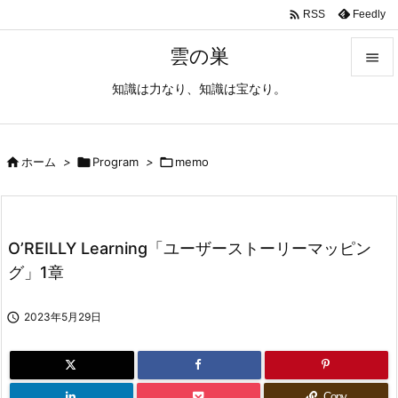

Feedly
RSS
雲の巣

知識は力なり、知識は宝なり。

メニュ

サイド

ホーム
>

Program
>

memo

前へ

O’REILLY Learning「ユーザーストーリーマッピン
次へ
グ」1章

検索

2023年5月29日
Copy