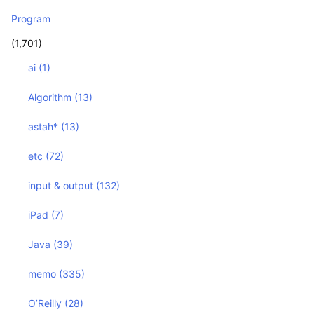
Program
(1,701)
ai
(1)
Algorithm
(13)
astah*
(13)
etc
(72)
input & output
(132)
iPad
(7)
Java
(39)
memo
(335)
O’Reilly
(28)