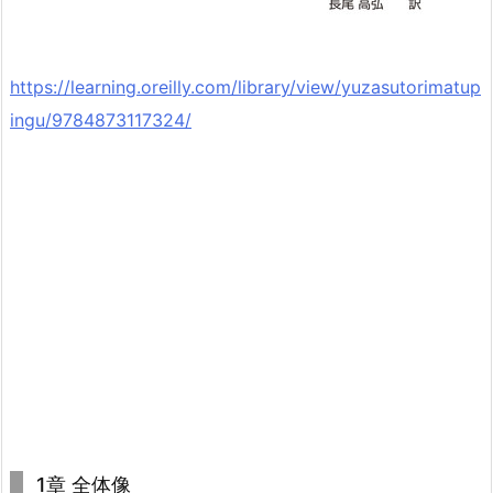
https://learning.oreilly.com/library/view/yuzasutorimatup
ingu/9784873117324/
1章 全体像