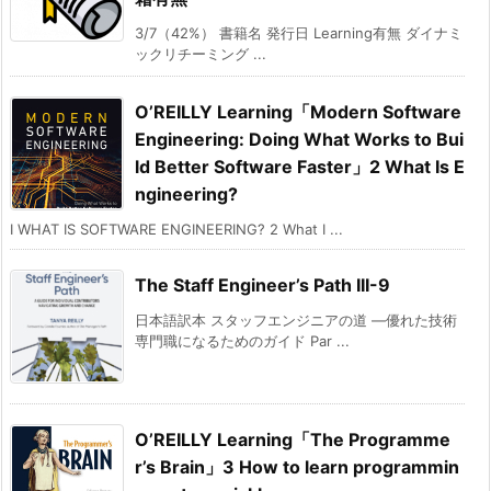
3/7（42%） 書籍名 発行日 Learning有無 ダイナミ
ックリチーミング ...
O’REILLY Learning「Modern Software
Engineering: Doing What Works to Bui
ld Better Software Faster」2 What Is E
ngineering?
I WHAT IS SOFTWARE ENGINEERING? 2 What I ...
The Staff Engineer’s Path III-9
日本語訳本 スタッフエンジニアの道 ―優れた技術
専門職になるためのガイド Par ...
O’REILLY Learning「The Programme
r’s Brain」3 How to learn programmin