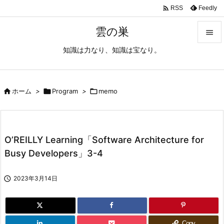

Feedly
RSS
雲の巣

知識は力なり、知識は宝なり。

メニュ

サイド

ホーム
>

Program
>

memo

前へ

O’REILLY Learning「Software Architecture for
次へ
Busy Developers」3-4

検索

2023年3月14日
Copy