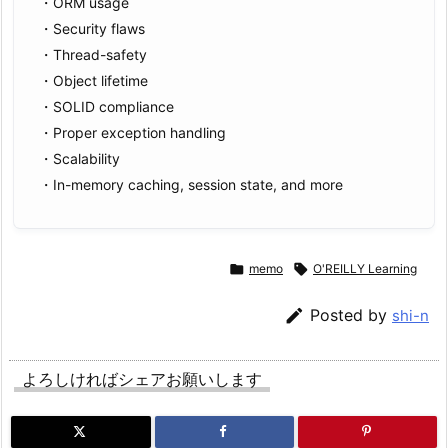
・ORM usage
・Security flaws
・Thread-safety
・Object lifetime
・SOLID compliance
・Proper exception handling
・Scalability
・In-memory caching, session state, and more

memo

O'REILLY Learning

Posted by
shi-n
よろしければシェアお願いします