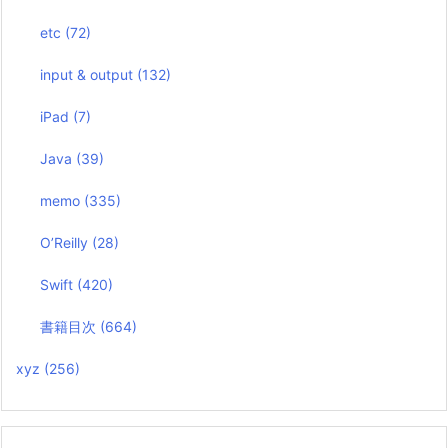
etc
(72)
input & output
(132)
iPad
(7)
Java
(39)
memo
(335)
O’Reilly
(28)
Swift
(420)
書籍目次
(664)
xyz
(256)