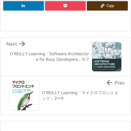
Copy

Next
O’REILLY Learning「Software Architectur
e for Busy Developers」5-7

Prev
O’REILLY Learning「マイクロフロントエ
ンド」2〜4