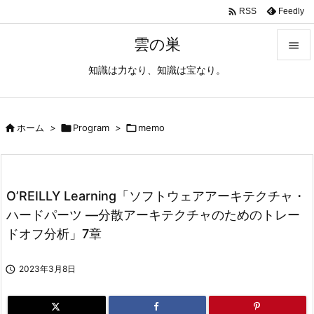

Feedly
RSS
雲の巣

知識は力なり、知識は宝なり。

メニュ

サイド

ホーム
>

Program
>

memo

前へ

O’REILLY Learning「ソフトウェアアーキテクチャ・
次へ
ハードパーツ ―分散アーキテクチャのためのトレー

ドオフ分析」7章
検索

2023年3月8日