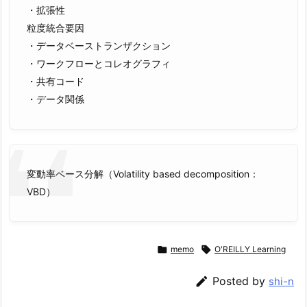
・拡張性
粒度統合要因
・データベーストランザクション
・ワークフローとコレオグラフィ
・共有コード
・データ関係
変動率ベース分解（Volatility based decomposition：
VBD）

memo

O'REILLY Learning

Posted by
shi-n