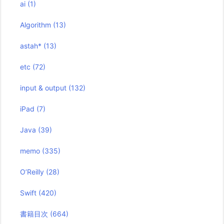
ai
(1)
Algorithm
(13)
astah*
(13)
etc
(72)
input & output
(132)
iPad
(7)
Java
(39)
memo
(335)
O’Reilly
(28)
Swift
(420)
書籍目次
(664)