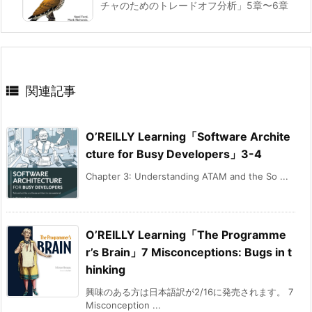
チャのためのトレードオフ分析」5章〜6章

関連記事
O’REILLY Learning「Software Archite
cture for Busy Developers」3-4
Chapter 3: Understanding ATAM and the So ...
O’REILLY Learning「The Programme
r’s Brain」7 Misconceptions: Bugs in t
hinking
興味のある方は日本語訳が2/16に発売されます。 7
Misconception ...