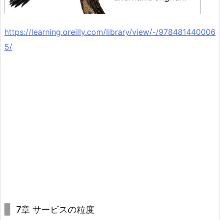
https://learning.oreilly.com/library/view/-/978481440006
5/
7章 サービスの粒度