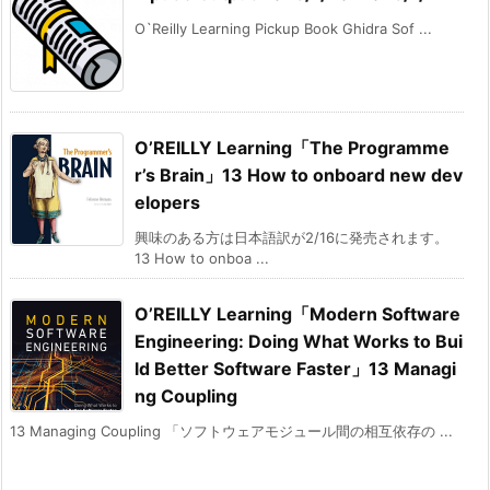
O`Reilly Learning Pickup Book Ghidra Sof ...
O’REILLY Learning「The Programme
r’s Brain」13 How to onboard new dev
elopers
興味のある方は日本語訳が2/16に発売されます。
13 How to onboa ...
O’REILLY Learning「Modern Software
Engineering: Doing What Works to Bui
ld Better Software Faster」13 Managi
ng Coupling
13 Managing Coupling 「ソフトウェアモジュール間の相互依存の ...