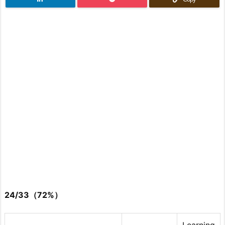
24/33（72%）
Learning