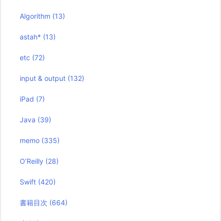
Algorithm
(13)
astah*
(13)
etc
(72)
input & output
(132)
iPad
(7)
Java
(39)
memo
(335)
O’Reilly
(28)
Swift
(420)
書籍目次
(664)