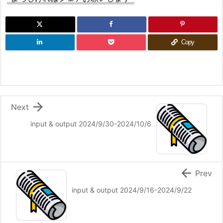
Copy

Next
input & output 2024/9/30-2024/10/6

Prev
input & output 2024/9/16-2024/9/22