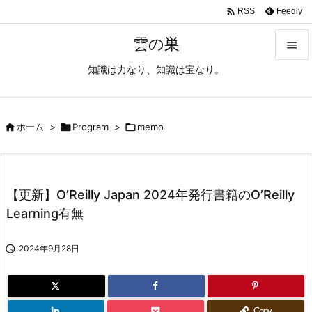

Feedly
RSS
雲の巣

知識は力なり、知識は宝なり。

メニュ

サイド

ホーム
>

Program
>

memo

前へ

【更新】O’Reilly Japan 2024年発行書籍のO’Reilly
次へ
Learning有無

検索

2024年9月28日
Copy