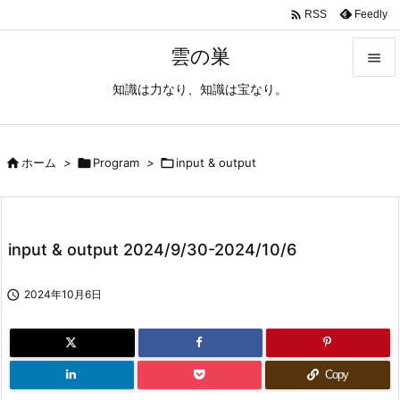

Feedly
RSS
雲の巣

知識は力なり、知識は宝なり。

メニュ

サイド

ホーム
>

Program
>

input & output

前へ

input & output 2024/9/30-2024/10/6
次へ


2024年10月6日
検索
Copy