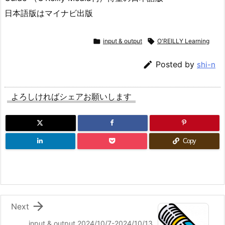
日本語版はマイナビ出版

input & output

O'REILLY Learning

Posted by
shi-n
よろしければシェアお願いします
Copy

Next
input & output 2024/10/7-2024/10/13