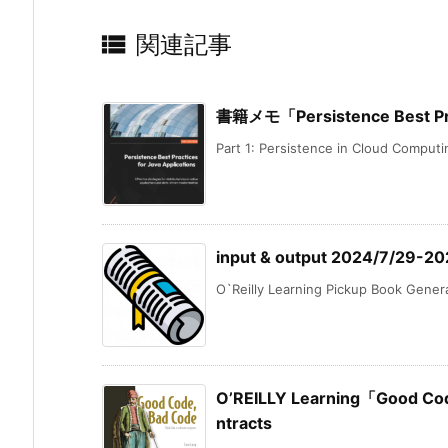

関連記事
書籍メモ「Persistence Best Prac
Part 1: Persistence in Cloud Computin
input & output 2024/7/29-2
O`Reilly Learning Pickup Book Generat
O’REILLY Learning「Good Cod
ntracts