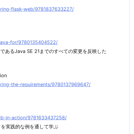
stering-flask-web/9781837633227/
re-java-for/9780135404522/
あるJava SE 21までのすべての変更を反映した
ion
stering-the-requirements/9780137969647/
ckdb-in-action/9781633437258/
てを実践的な例を通して学ぶ