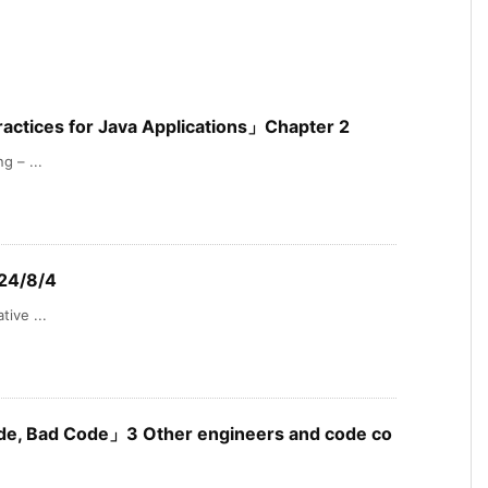
tices for Java Applications」Chapter 2
g – ...
024/8/4
ive ...
e, Bad Code」3 Other engineers and code co