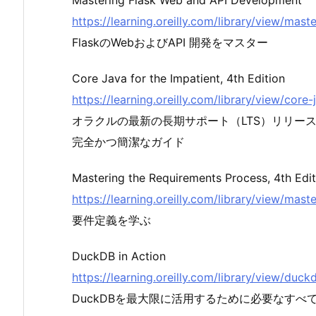
Mastering Flask Web and API Development
https://learning.oreilly.com/library/view/ma
FlaskのWebおよびAPI 開発をマスター
Core Java for the Impatient, 4th Edition
https://learning.oreilly.com/library/view/co
オラクルの最新の長期サポート（LTS）リリースで
完全かつ簡潔なガイド
Mastering the Requirements Process, 4th Edit
https://learning.oreilly.com/library/view/ma
要件定義を学ぶ
DuckDB in Action
https://learning.oreilly.com/library/view/du
DuckDBを最大限に活用するために必要なすべ