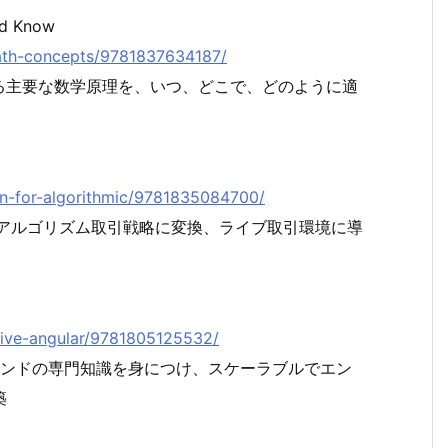
ld Know
-math-concepts/9781837634187/
る主要な数学原理を、いつ、どこで、どのように適
thon-for-algorithmic/9781835084700/
タをアルゴリズム取引戦略に変換、ライブ取引環境に導
ective-angular/9781805125532/
トエンドの専門知識を身につけ、スケーラブルでエン
築