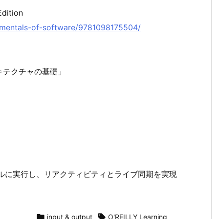
dition
ndamentals-of-software/9781098175504/
キテクチャの基礎」
ローカルに実行し、リアクティビティとライブ同期を実現

input & output

O'REILLY Learning