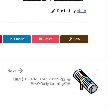

Posted by
shi-n
LinkedIn
Pocket
Copy

Next
【更新】O'Reilly Japan 2024年発行書
籍のO'Reilly Learning有無