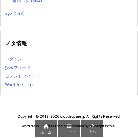
書籍目次
(664)
xyz
(256)
メタ情報
ログイン
投稿フィード
コメントフィード
WordPress.org
Copyright ©
2019
-2026
cloudsquare.jp
All Rights Reserved.



WordPress Luxeritas Theme is provided by "
Thought is free
".
メニュー
上へ
ホーム