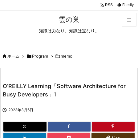

Feedly
RSS
雲の巣

知識は力なり、知識は宝なり。

メニュ

サイド

ホーム
>

Program
>

memo

前へ

O’REILLY Learning「Software Architecture for
次へ
Busy Developers」1

検索

2023年3月6日
Copy